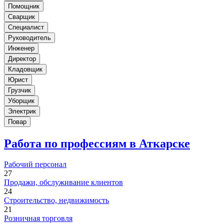
Помощник
Сварщик
Специалист
Руководитель
Инженер
Директор
Кладовщик
Юрист
Грузчик
Уборщик
Электрик
Повар
Работа по профессиям в Аткарске
Рабочий персонал
27
Продажи, обслуживание клиентов
24
Строительство, недвижимость
21
Розничная торговля