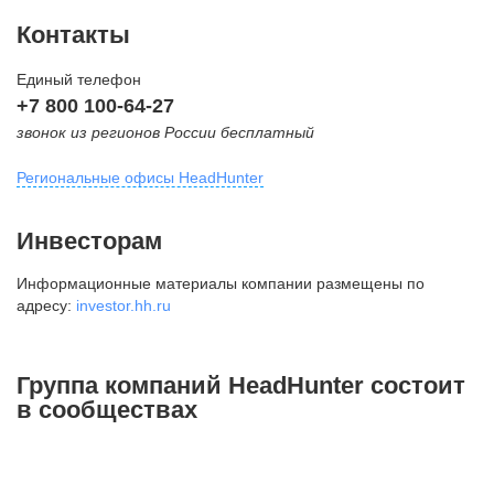
Контакты
Единый телефон
+7 800 100-64-27
звонок из регионов России бесплатный
Региональные офисы HeadHunter
Москва
Инвесторам
внутригородская территория
Информационные материалы компании размещены по
Муниципальный округ Тверской,
адресу:
investor.hh.ru
2-я Брестская ул., д. 48,
помещение 25
+7 495 974-64-27
Группа компаний HeadHunter состоит
+7 495 980-64-27
в сообществах
+7 495 134-92-24
press@hh.ru