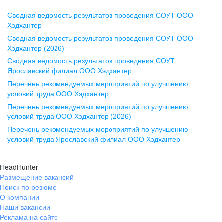
Сводная ведомость результатов проведения СОУТ ООО
Воронеж
Хэдхантер
Сводная ведомость результатов проведения СОУТ ООО
ул. Комиссаржевской, д. 10,
Хэдхантер (2026)
офис 1212
Сводная ведомость результатов проведения СОУТ
+7 473 280-05-05
Ярославский филиал ООО Хэдхантер
pr@vrn.hh.ru
Перечень рекомендуемых мероприятий по улучшению
условий труда ООО Хэдхантер
Казань
Перечень рекомендуемых мероприятий по улучшению
ул. Спартаковская, д. 2А, этаж 3,
условий труда ООО Хэдхантер (2026)
помещение 15
Перечень рекомендуемых мероприятий по улучшению
условий труда Ярославский филиал ООО Хэдхантер
+7 843 212-12-50
pr@kzn.hh.ru
HeadHunter
Размещение вакансий
Екатеринбург
Поиск по резюме
ул. Боевых Дружин, стр. 20,
О компании
5 этаж, офис 505, 521
Наши вакансии
Реклама на сайте
+7 343 226-79-99