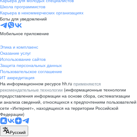
Карьера для молодых специалистов
pr@nsk.hh.ru
Школа программистов
Карьера в некоммерческих организациях
Минск
Боты для уведомлений
пр-т Дзержинского, д. 57,
10 этаж, помещение 45-1
Мобильное приложение
+375 (17)
336-03-02
Этика и комплаенс
pr@rabota.by
Оказание услуг
Использование сайтов
Алматы
Защита персональных данных
Пользовательское соглашение
пр. Абая, д. 151, БЦ Алатау,
ИТ аккредитация
12 этаж, офис 1209
На информационном ресурсе hh.ru
применяются
+7 727 232-13-13
рекомендательные технологии
(информационные технологии
pr@headhunter.com.kz
предоставления информации на основе сбора, систематизации
и анализа сведений, относящихся к предпочтениям пользователей
сети «Интернет», находящихся на территории Российской
Федерации)
Русский