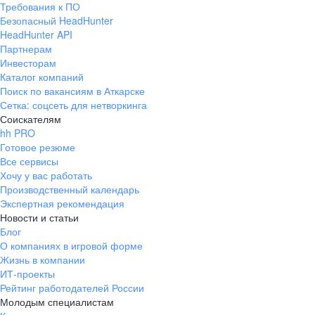
Требования к ПО
pr@ural.hh.ru
Безопасный HeadHunter
HeadHunter API
Краснодар
Партнерам
Инвесторам
ул. Янковского, д. 169, 7 этаж,
Каталог компаний
706 каб.
Поиск по вакансиям в Аткарске
+7 861 205-55-57
Сетка: соцсеть для нетворкинга
pr@krd.hh.ru
Соискателям
hh PRO
Готовое резюме
Владивосток
Все сервисы
пер. Ланинский д. 4, офис 3.4
Хочу у вас работать
Производственный календарь
+7 423 202-33-28
Экспертная рекомендация
pr@dv.hh.ru
Новости и статьи
Блог
Новосибирск
О компаниях в игровой форме
Жизнь в компании
ул. Большевистская, д. 35,
ИТ-проекты
помещение 21
Рейтинг работодателей России
+7 383 207-94-64
Молодым специалистам