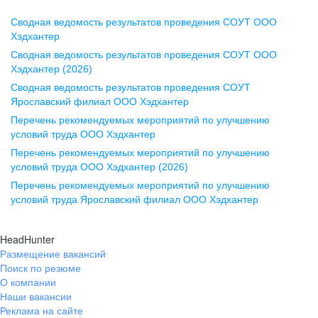
Сводная ведомость результатов проведения СОУТ ООО
Воронеж
Хэдхантер
Сводная ведомость результатов проведения СОУТ ООО
ул. Комиссаржевской, д. 10,
Хэдхантер (2026)
офис 1212
Сводная ведомость результатов проведения СОУТ
+7 473 280-05-05
Ярославский филиал ООО Хэдхантер
pr@vrn.hh.ru
Перечень рекомендуемых мероприятий по улучшению
условий труда ООО Хэдхантер
Казань
Перечень рекомендуемых мероприятий по улучшению
ул. Спартаковская, д. 2А, этаж 3,
условий труда ООО Хэдхантер (2026)
помещение 15
Перечень рекомендуемых мероприятий по улучшению
условий труда Ярославский филиал ООО Хэдхантер
+7 843 212-12-50
pr@kzn.hh.ru
HeadHunter
Размещение вакансий
Екатеринбург
Поиск по резюме
ул. Боевых Дружин, стр. 20,
О компании
5 этаж, офис 505, 521
Наши вакансии
Реклама на сайте
+7 343 226-79-99