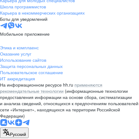
Карьера для молодых специалистов
pr@nsk.hh.ru
Школа программистов
Карьера в некоммерческих организациях
Минск
Боты для уведомлений
пр-т Дзержинского, д. 57,
10 этаж, помещение 45-1
Мобильное приложение
+375 (17)
336-03-02
Этика и комплаенс
pr@rabota.by
Оказание услуг
Использование сайтов
Алматы
Защита персональных данных
Пользовательское соглашение
пр. Абая, д. 151, БЦ Алатау,
ИТ аккредитация
12 этаж, офис 1209
На информационном ресурсе hh.ru
применяются
+7 727 232-13-13
рекомендательные технологии
(информационные технологии
pr@headhunter.com.kz
предоставления информации на основе сбора, систематизации
и анализа сведений, относящихся к предпочтениям пользователей
сети «Интернет», находящихся на территории Российской
Федерации)
Русский