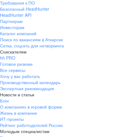
Требования к ПО
pr@ural.hh.ru
Безопасный HeadHunter
HeadHunter API
Краснодар
Партнерам
Инвесторам
ул. Янковского, д. 169, 7 этаж,
Каталог компаний
706 каб.
Поиск по вакансиям в Аткарске
+7 861 205-55-57
Сетка: соцсеть для нетворкинга
pr@krd.hh.ru
Соискателям
hh PRO
Готовое резюме
Владивосток
Все сервисы
пер. Ланинский д. 4, офис 3.4
Хочу у вас работать
Производственный календарь
+7 423 202-33-28
Экспертная рекомендация
pr@dv.hh.ru
Новости и статьи
Блог
Новосибирск
О компаниях в игровой форме
Жизнь в компании
ул. Большевистская, д. 35,
ИТ-проекты
помещение 21
Рейтинг работодателей России
+7 383 207-94-64
Молодым специалистам