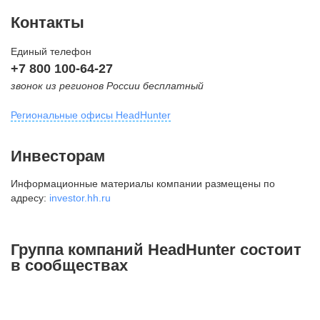
Контакты
Единый телефон
+7 800 100-64-27
звонок из регионов России бесплатный
Региональные офисы HeadHunter
Москва
Инвесторам
внутригородская территория
Информационные материалы компании размещены по
Муниципальный округ Тверской,
адресу:
investor.hh.ru
2-я Брестская ул., д. 48,
помещение 25
+7 495 974-64-27
Группа компаний HeadHunter состоит
+7 495 980-64-27
в сообществах
+7 495 134-92-24
press@hh.ru