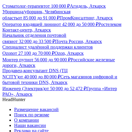
Стоматолог-терапевт
от
100 000
₽
Агидель, Аткарск
Уборщица/уборщик, Челябинская
область
от
85 000
до
91 000
₽
ПромКонсалтинг, Аткарск
Оператор входящей линии
от
42 000
до
50 000
₽
Ростелеком
Контакт-центр, Аткарск
Начальник отделения почтовой
связи
от
32 000
до
33 500
₽
Почта России, Аткарск
Специалист удалённой поддержки клиентов
Ozon
от
27 100
до
70 000
₽
Ozon, Аткарск
Монтер пути
от
56 000
до
90 000
₽
Российские железные
дороги, Аткарск
Продавец-консультант DNS (ТЦ
NCITY)
от
40 000
до
80 000
₽
Сеть магазинов цифровой и
бытовой техники DNS, Аткарск
Инженер (Электрик)
от
50 000
до
52 472
₽
Группа «Интер
РАО», Аткарск
HeadHunter
Размещение вакансий
Поиск по резюме
О компании
Наши вакансии
Реклама на сайте