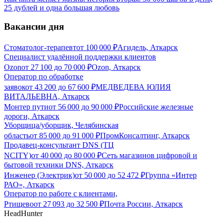
25 дублей и одна большая любовь
Вакансии дня
Стоматолог-терапевт
от
100 000
₽
Агидель, Аткарск
Специалист удалённой поддержки клиентов
Ozon
от
27 100
до
70 000
₽
Ozon, Аткарск
Оператор по обработке
заявок
от
43 200
до
67 600
₽
МЕДВЕДЕВА ЮЛИЯ
ВИТАЛЬЕВНА, Аткарск
Монтер пути
от
56 000
до
90 000
₽
Российские железные
дороги, Аткарск
Уборщица/уборщик, Челябинская
область
от
85 000
до
91 000
₽
ПромКонсалтинг, Аткарск
Продавец-консультант DNS (ТЦ
NCITY)
от
40 000
до
80 000
₽
Сеть магазинов цифровой и
бытовой техники DNS, Аткарск
Инженер (Электрик)
от
50 000
до
52 472
₽
Группа «Интер
РАО», Аткарск
Оператор по работе с клиентами,
Ртищево
от
27 093
до
32 500
₽
Почта России, Аткарск
HeadHunter