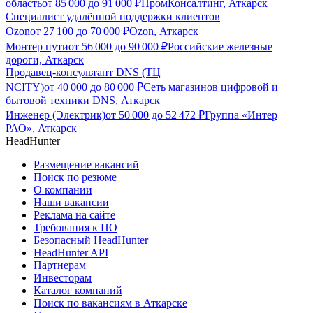
область
от
85 000
до
91 000
₽
ПромКонсалтинг, Аткарск
Специалист удалённой поддержки клиентов
Ozon
от
27 100
до
70 000
₽
Ozon, Аткарск
Монтер пути
от
56 000
до
90 000
₽
Российские железные
дороги, Аткарск
Продавец-консультант DNS (ТЦ
NCITY)
от
40 000
до
80 000
₽
Сеть магазинов цифровой и
бытовой техники DNS, Аткарск
Инженер (Электрик)
от
50 000
до
52 472
₽
Группа «Интер
РАО», Аткарск
HeadHunter
Размещение вакансий
Поиск по резюме
О компании
Наши вакансии
Реклама на сайте
Требования к ПО
Безопасный HeadHunter
HeadHunter API
Партнерам
Инвесторам
Каталог компаний
Поиск по вакансиям в Аткарске