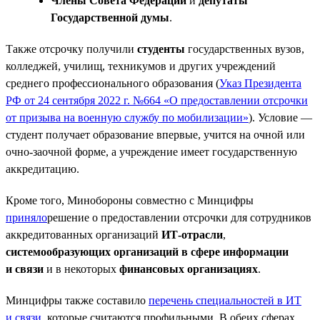
Члены Совета Федерации
и
депутаты
Государственной думы
.
Также отсрочку получили
студенты
государственных вузов,
колледжей, училищ, техникумов и других учреждений
среднего профессионального образования (
Указ Президента
РФ от 24 сентября 2022 г. №664 «О предоставлении отсрочки
от призыва на военную службу по мобилизации»
). Условие —
студент получает образование впервые, учится на очной или
очно-заочной форме, а учреждение имеет государственную
аккредитацию.
Кроме того, Минобороны совместно с Минцифры
приняло
решение о предоставлении отсрочки для сотрудников
аккредитованных организаций
ИТ-отрасли
,
системообразующих организаций в сфере информации
и связи
и в некоторых
финансовых организациях
.
Минцифры также составило
перечень специальностей в ИТ
и связи
, которые считаются профильными. В обеих сферах