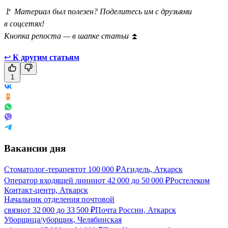
🚩
Материал был полезен? Поделитесь им с друзьями
в соцсетях!
Кнопка репоста — в шапке статьи
⏫
↩
К другим статьям
1
Вакансии дня
Стоматолог-терапевт
от
100 000
₽
Агидель, Аткарск
Оператор входящей линии
от
42 000
до
50 000
₽
Ростелеком
Контакт-центр, Аткарск
Начальник отделения почтовой
связи
от
32 000
до
33 500
₽
Почта России, Аткарск
Уборщица/уборщик, Челябинская