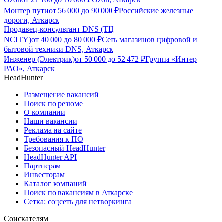
Монтер пути
от
56 000
до
90 000
₽
Российские железные
дороги, Аткарск
Продавец-консультант DNS (ТЦ
NCITY)
от
40 000
до
80 000
₽
Сеть магазинов цифровой и
бытовой техники DNS, Аткарск
Инженер (Электрик)
от
50 000
до
52 472
₽
Группа «Интер
РАО», Аткарск
HeadHunter
Размещение вакансий
Поиск по резюме
О компании
Наши вакансии
Реклама на сайте
Требования к ПО
Безопасный HeadHunter
HeadHunter API
Партнерам
Инвесторам
Каталог компаний
Поиск по вакансиям в Аткарске
Сетка: соцсеть для нетворкинга
Соискателям