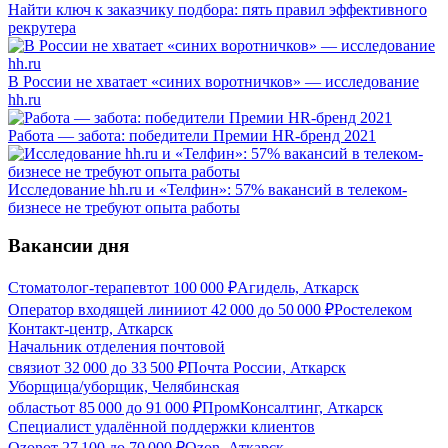
Найти ключ к заказчику подбора: пять правил эффективного
рекрутера
В России не хватает «синих воротничков» — исследование
hh.ru
Работа — забота: победители Премии HR-бренд 2021
Исследование hh.ru и «Телфин»: 57% вакансий в телеком-
бизнесе не требуют опыта работы
Вакансии дня
Стоматолог-терапевт
от
100 000
₽
Агидель, Аткарск
Оператор входящей линии
от
42 000
до
50 000
₽
Ростелеком
Контакт-центр, Аткарск
Начальник отделения почтовой
связи
от
32 000
до
33 500
₽
Почта России, Аткарск
Уборщица/уборщик, Челябинская
область
от
85 000
до
91 000
₽
ПромКонсалтинг, Аткарск
Специалист удалённой поддержки клиентов
Ozon
от
27 100
до
70 000
₽
Ozon, Аткарск