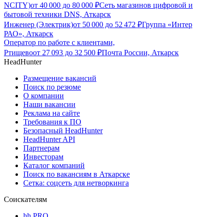
NCITY)
от
40 000
до
80 000
₽
Сеть магазинов цифровой и
бытовой техники DNS, Аткарск
Инженер (Электрик)
от
50 000
до
52 472
₽
Группа «Интер
РАО», Аткарск
Оператор по работе с клиентами,
Ртищево
от
27 093
до
32 500
₽
Почта России, Аткарск
HeadHunter
Размещение вакансий
Поиск по резюме
О компании
Наши вакансии
Реклама на сайте
Требования к ПО
Безопасный HeadHunter
HeadHunter API
Партнерам
Инвесторам
Каталог компаний
Поиск по вакансиям в Аткарске
Сетка: соцсеть для нетворкинга
Соискателям
hh PRO