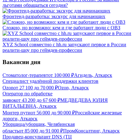
льготами обращаться сегодня?
Фронтенд-разработка: экскурс для начинающих
Сложно, но возможно: кем и где работают люди с ОВЗ
XYZ School совместно с hh.ru запускают первое в России
реалити-шоу про геймдев-профессии
Вакансии дня
Стоматолог-терапевт
от
100 000
₽
Агидель, Аткарск
Специалист удалённой поддержки клиентов
Ozon
от
27 100
до
70 000
₽
Ozon, Аткарск
Оператор по обработке
заявок
от
43 200
до
67 600
₽
МЕДВЕДЕВА ЮЛИЯ
ВИТАЛЬЕВНА, Аткарск
Монтер пути
от
56 000
до
90 000
₽
Российские железные
дороги, Аткарск
Уборщица/уборщик, Челябинская
область
от
85 000
до
91 000
₽
ПромКонсалтинг, Аткарск
Продавец-консультант DNS (ТЦ