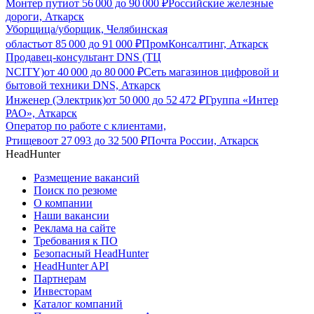
Монтер пути
от
56 000
до
90 000
₽
Российские железные
дороги, Аткарск
Уборщица/уборщик, Челябинская
область
от
85 000
до
91 000
₽
ПромКонсалтинг, Аткарск
Продавец-консультант DNS (ТЦ
NCITY)
от
40 000
до
80 000
₽
Сеть магазинов цифровой и
бытовой техники DNS, Аткарск
Инженер (Электрик)
от
50 000
до
52 472
₽
Группа «Интер
РАО», Аткарск
Оператор по работе с клиентами,
Ртищево
от
27 093
до
32 500
₽
Почта России, Аткарск
HeadHunter
Размещение вакансий
Поиск по резюме
О компании
Наши вакансии
Реклама на сайте
Требования к ПО
Безопасный HeadHunter
HeadHunter API
Партнерам
Инвесторам
Каталог компаний