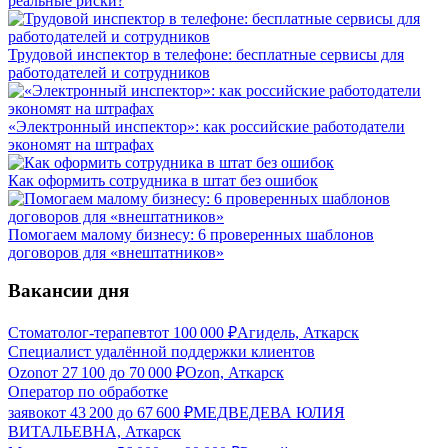
реальные риски?
Трудовой инспектор в телефоне: бесплатные сервисы для
работодателей и сотрудников
«Электронный инспектор»: как российские работодатели
экономят на штрафах
Как оформить сотрудника в штат без ошибок
Помогаем малому бизнесу: 6 проверенных шаблонов
договоров для «внештатников»
Вакансии дня
Стоматолог-терапевт
от
100 000
₽
Агидель, Аткарск
Специалист удалённой поддержки клиентов
Ozon
от
27 100
до
70 000
₽
Ozon, Аткарск
Оператор по обработке
заявок
от
43 200
до
67 600
₽
МЕДВЕДЕВА ЮЛИЯ
ВИТАЛЬЕВНА, Аткарск