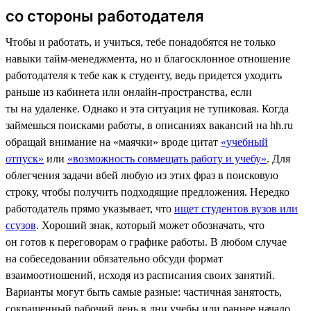
со стороны работодателя
Чтобы и работать, и учиться, тебе понадобятся не только
навыки тайм-менеджмента, но и благосклонное отношение
работодателя к тебе как к студенту, ведь придется уходить
раньше из кабинета или онлайн-пространства, если
ты на удаленке. Однако и эта ситуация не тупиковая. Когда
займешься поисками работы, в описаниях вакансий на hh.ru
обращай внимание на «маячки» вроде цитат
«учебный
отпуск»
или
«возможность совмещать работу и учебу»
. Для
облегчения задачи вбей любую из этих фраз в поисковую
строку, чтобы получить подходящие предложения. Нередко
работодатель прямо указывает, что
ищет студентов вузов или
ссузов
. Хороший знак, который может обозначать, что
он готов к переговорам о графике работы. В любом случае
на собеседовании обязательно обсуди формат
взаимоотношений, исходя из расписания своих занятий.
Варианты могут быть самые разные: частичная занятость,
сокращенный рабочий день в дни учебы или раннее начало