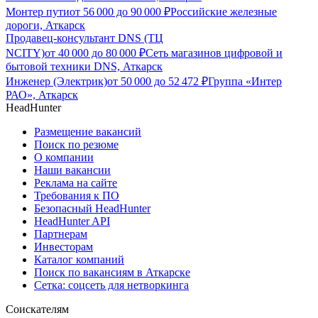
Монтер пути
от
56 000
до
90 000
₽
Российские железные
дороги, Аткарск
Продавец-консультант DNS (ТЦ
NCITY)
от
40 000
до
80 000
₽
Сеть магазинов цифровой и
бытовой техники DNS, Аткарск
Инженер (Электрик)
от
50 000
до
52 472
₽
Группа «Интер
РАО», Аткарск
HeadHunter
Размещение вакансий
Поиск по резюме
О компании
Наши вакансии
Реклама на сайте
Требования к ПО
Безопасный HeadHunter
HeadHunter API
Партнерам
Инвесторам
Каталог компаний
Поиск по вакансиям в Аткарске
Сетка: соцсеть для нетворкинга
Соискателям