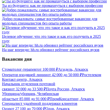
Ты из будущего: как не промахнуться с выбором профессии
Добро пожаловать: самые востребованные вакансии для
молодых специалистов без опыта работы
Целевое обучение: что это такое и как его получить в 2025
году
На шаг впереди: hh.ru обновил рейтинг российских вузов
Вакансии дня
Стоматолог-терапевт
от
100 000
₽
Агидель, Аткарск
Оператор входящей линии
от
42 000
до
50 000
₽
Ростелеком
Контакт-центр, Аткарск
Начальник отделения почтовой
связи
от
32 000
до
33 500
₽
Почта России, Аткарск
Уборщица/уборщик, Челябинская
область
от
85 000
до
91 000
₽
ПромКонсалтинг, Аткарск
Специалист удалённой поддержки клиентов
Ozon
от
27 100
до
70 000
₽
Ozon, Аткарск