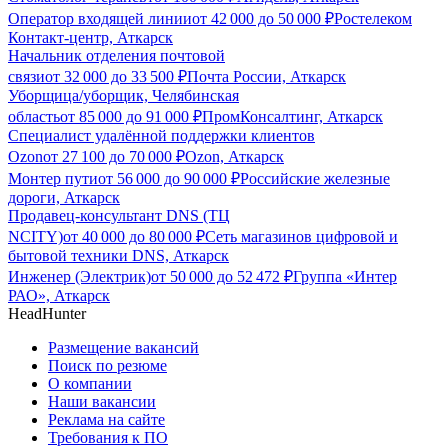
Оператор входящей линии
от
42 000
до
50 000
₽
Ростелеком
Контакт-центр, Аткарск
Начальник отделения почтовой
связи
от
32 000
до
33 500
₽
Почта России, Аткарск
Уборщица/уборщик, Челябинская
область
от
85 000
до
91 000
₽
ПромКонсалтинг, Аткарск
Специалист удалённой поддержки клиентов
Ozon
от
27 100
до
70 000
₽
Ozon, Аткарск
Монтер пути
от
56 000
до
90 000
₽
Российские железные
дороги, Аткарск
Продавец-консультант DNS (ТЦ
NCITY)
от
40 000
до
80 000
₽
Сеть магазинов цифровой и
бытовой техники DNS, Аткарск
Инженер (Электрик)
от
50 000
до
52 472
₽
Группа «Интер
РАО», Аткарск
HeadHunter
Размещение вакансий
Поиск по резюме
О компании
Наши вакансии
Реклама на сайте
Требования к ПО