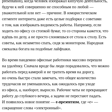
presentation), когда человек изображал кипучую деятельность,
будучи к ней совершенно не способным по любой —
уважительной или нет — причине. В юмористическом
сегменте интернета даже есть целые подборки с советами
о том, как изображать видимость работы. Например, если
ходить по офису со стопкой бумаг, то со стороны кажется, что
идёшь по делу, а не просто слоняешься от стола к столу. Есть
советы, как незаметно спать, сидя за монитором. Народная
смекалка богата на подобные лайфхаки.
Во время пандемии офисные работники массово перешли
на удалёнку. Сначала вроде бы люди порадовались, что можно
работать перед камерой и не тратить время на дорогу,
но очень быстро стали замечать, что общее количество
трудочасов не уменьшилось, как ожидалось при уходе
из офиса, а, наоборот, выросло. Рабочие чаты не прекращают
работу до глубокого вечера, а задачи не перестают падать.
И появилось новое понятие —
е-презентизм
, где «е» —
сокращение слова «электронный».