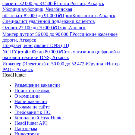
связи
от
32 000
до
33 500
₽
Почта России, Аткарск
Уборщица/уборщик, Челябинская
область
от
85 000
до
91 000
₽
ПромКонсалтинг, Аткарск
Специалист удалённой поддержки клиентов
Ozon
от
27 100
до
70 000
₽
Ozon, Аткарск
Монтер пути
от
56 000
до
90 000
₽
Российские железные
дороги, Аткарск
Продавец-консультант DNS (ТЦ
NCITY)
от
40 000
до
80 000
₽
Сеть магазинов цифровой и
бытовой техники DNS, Аткарск
Инженер (Электрик)
от
50 000
до
52 472
₽
Группа «Интер
РАО», Аткарск
HeadHunter
Размещение вакансий
Поиск по резюме
О компании
Наши вакансии
Реклама на сайте
Требования к ПО
Безопасный HeadHunter
HeadHunter API
Партнерам
Инвесторам