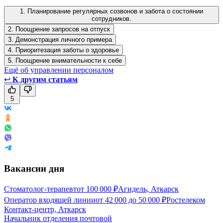
1. Планирование регулярных созвонов и забота о состоянии
сотрудников.
2. Поощрение запросов на отпуск
3. Демонстрация личного примера
4. Приоритезация заботы о здоровье
5. Поощрение внимательности к себе
Ещё об управлении персоналом
↩
К другим статьям
5
Вакансии дня
Стоматолог-терапевт
от
100 000
₽
Агидель, Аткарск
Оператор входящей линии
от
42 000
до
50 000
₽
Ростелеком
Контакт-центр, Аткарск
Начальник отделения почтовой