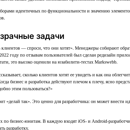
орами идентичных по функциональности и значению элементов. 
ов.
озрачные задачи
клиентов — спроси, что они хотят». Менеджеры собирают обрат
2022 году по отзывам пользователей был сделан редизайн прил
тати, это высоко оценили на юзабилити-тестах Markswebb.
ссказывает, сколько клиентов хотят ее увидеть и как она облегч
гда бизнес и разработка действуют плечом к плечу, ясно предст
добно этим пользоваться?»
орит «делай так». Это ценно для разработчика: он может внести и
 по бизнес-юнитам. В каждую входят iOS- и Android-разработчи
ть разработку.