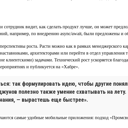
 сотрудник видит, как сделать продукт лучше, он может предло
ений, например, по внедрению async/await, были предложены и 
ерспективы роста. Расти можно как в рамках менеджерского кар
и-наставниками, архитекторами или перейти в отдел управления
е клиентскими) задачами. Технический рост ускоряется благод
ероприятиях и публикуется на «Хабре».
ся: так формулировать идею, чтобы другие понял
джунов полезно также умение схватывать на лету. 
нания, — вырастешь еще быстрее».