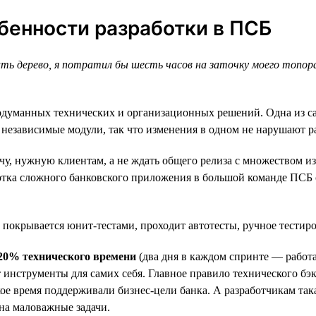
обенности разработки в ПСБ
ить дерево, я потратил бы шесть часов на заточку моего топор
продуманных технических и организационных решений. Одна из 
 независимые модули, так что изменения в одном не нарушают р
у, нужную клиентам, а не ждать общего релиза с множеством из
отка сложного банковского приложения в большой команде ПСБ с
 покрывается юнит-тестами, проходит автотесты, ручное тестиро
20% технического времени
(два дня в каждом спринте — работа
т инструменты для самих себя. Главное правило технического б
ское время поддерживали бизнес-цели банка. А разработчикам та
 на маловажные задачи.