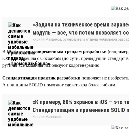
«Задачи на техническое время заране
модуль — все, что потом позволяет с
Кирилл Маканков, руководитель отдела мобильной разра
В ПСБ следуют
современным трендам разработки
(например,
iOS уже перешла с CocoaPods (по сути, предыдущий стандарт i
рутины все команды используют кодогенерацию.
Стандартизация практик разработки
позволяет не изобретать
А принципы SOLID помогают сделать код более гибким.
«К примеру, 80% экранов в iOS — это 
Стандартизация и применение SOLID 
Кирилл Маканков