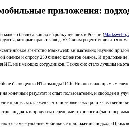
 мобильные приложения: подхо
и малого бизнеса вошло в тройку лучших в России (
Markswebb, 
одукты, которые нравятся людям? Своим рецептом делится кома
консалтинговое агентство Markswebb внимательно изучило прило
ной оценке и опросу 250 бизнес-клиентов банков. И приложение 
ля ИП, не имеющих сотрудников. Также оно стало лучшим на эта
webb не было целью ИТ-команды ПСБ. Но оно стало прямым следс
т на конечный результат и опыт пользователей, и свободен в ул
очие процессы отлажены, что позволяет быстро и качественно в
ыстро внедрять в продукты передовые технологии (часто первыми