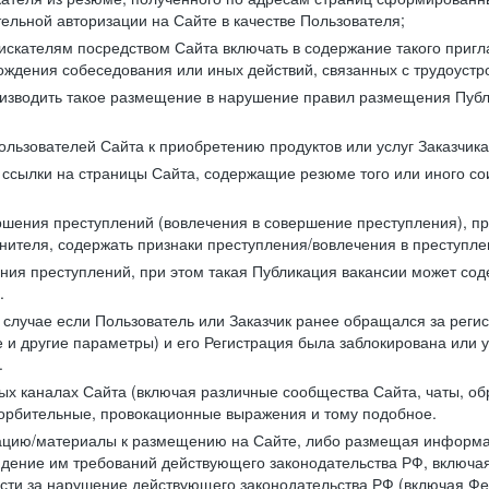
ельной авторизации на Сайте в качестве Пользователя;
искателям посредством Сайта включать в содержание такого пригл
хождения собеседования или иных действий, связанных с трудоустр
оизводить такое размещение в нарушение правил размещения Публ
льзователей Сайта к приобретению продуктов или услуг Заказчика
е ссылки на страницы Сайта, содержащие резюме того или иного со
ершения преступлений (вовлечения в совершение преступления), п
лнителя, содержать признаки преступления/вовлечения в преступле
ния преступлений, при этом такая Публикация вакансии может содер
.
 в случае если Пользователь или Заказчик ранее обращался за реги
 и другие параметры) и его Регистрация была заблокирована или
.
ных каналах Сайта (включая различные сообщества Сайта, чаты, о
орбительные, провокационные выражения и тому подобное.
мацию/материалы к размещению на Сайте, либо размещая информа
юдение им требований действующего законодательства РФ, включая
сти за нарушение действующего законодательства РФ (включая Фед