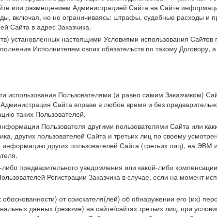
те или размещением Администрацией Сайта на Сайте информации
ы, включая, но не ограничиваясь: штрафы, судебные расходы и пр
й Сайта в адрес Заказчика.
ств) установленных настоящими Условиями использования Сайтов 
полнения Исполнителем своих обязательств по такому Договору, а
сти использования Пользователями (а равно самим Заказчиком) С
 Администрация Сайта вправе в любое время и без предварительн
цию таких Пользователей.
й информации Пользователя другими пользователями Сайта или ка
ика, других пользователей Сайта и третьих лиц по своему усмотре
 информацию других пользователей Сайта (третьих лиц), на ЭВМ 
теля.
о-либо предварительного уведомления или какой-либо компенсаци
ользователей Регистрации Заказчика в случае, если на момент и
х обоснованности) от соискателя(лей) об обнаружении его (их) пер
альных данных (резюме) на сайте/сайтах третьих лиц, при услови