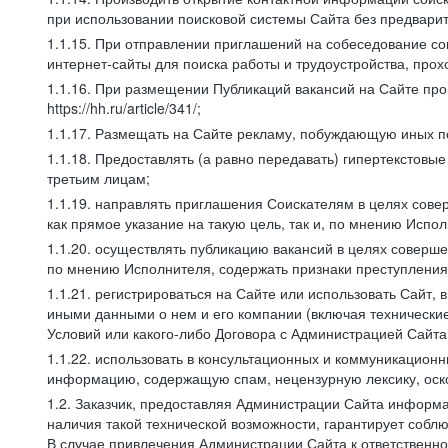
при использовании поисковой системы Сайта без предварит
1.1.15. При отправлении приглашений на собеседование со
интернет-сайты для поиска работы и трудоустройства, про
1.1.16. При размещении Публикаций вакансий на Сайте пр
https://hh.ru/article/341/;
1.1.17. Размещать на Сайте рекламу, побуждающую иных по
1.1.18. Предоставлять (а равно передавать) гипертекстовы
третьим лицам;
1.1.19. направлять приглашения Соискателям в целях сов
как прямое указание на такую цель, так и, по мнению Испо
1.1.20. осуществлять публикацию вакансий в целях соверше
по мнению Исполнителя, содержать признаки преступления
1.1.21. регистрироваться на Сайте или использовать Сайт,
иными данными о нем и его компании (включая технические
Условий или какого-либо Договора с Администрацией Сайта
1.1.22. использовать в консультационных и коммуникацион
информацию, содержащую спам, нецензурную лексику, оск
1.2. Заказчик, предоставляя Администрации Сайта инфор
наличия такой технической возможности, гарантирует собл
В случае привлечения Администрации Сайта к ответственно