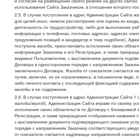
и согласия на размещение своего резюме на других сайтах
использования Сайта Заказчиком, в отношении которого по
2.5. В случае поступления в адрес Администрации Сайта жа
для целей иных, нежели рассмотрение или оценка их канди
деятельность по трудоустройству, либо для выполнения раб
информации о телефонах, почтовых адресах, адресах элект
предложения позиций и кандидатур и тому подобное), Адми
поступила жалоба, приостановить исполнение своих обязат
информации Заказчика и его Регистрации, а также прекращ
видимых Пользователям, с выставлением документа подтвер
Договора в одностороннем порядке с направлением Заказчи
заключенного Договора. Жалоба от соискателя считается 
путем, включая, но не ограничиваясь: в письменном виде, 
либо личного контакта с последующей фиксацией содержан
жалобы и ее содержание.
2.6. В случае поступления в адрес Администрации Сайта 1 (
жалобы/жалоб), Администрация Сайта вправе по своему усм
исполнение своих обязательств по Договору с блокировкой
Регистрации, а также прекращения отображения названия 
с выставлением документа подтверждающего оказание услуг
порядке с направлением Заказчику соответствующего уведо
от соискателя считается надлежаще направленной соискат