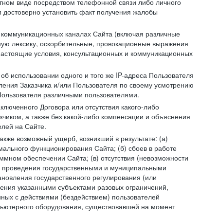
устном виде посредством телефонной связи либо личного
 достоверно установить факт получения жалобы
и коммуникационных каналах Сайта (включая различные
ую лексику, оскорбительные, провокационные выражения
настоящие условия, консультационных и коммуникационных
об использовании одного и того же IP-адреса Пользователя
ления Заказчика и/или Пользователя по своему усмотрению
 Пользователя различными пользователями.
ключенного Договора или отсутствия какого-либо
зчиком, а также без какой-либо компенсации и объяснения
лей на Сайте.
акже возможный ущерб, возникший в результате: (а)
ального функционирования Сайта; (б) сбоев в работе
мном обеспечении Сайта; (в) отсутствия (невозможности
(г) проведения государственными и муниципальными
новления государственного регулирования (или
ления указанными субъектами разовых ограничений,
ных с действиями (бездействием) пользователей
мпьютерного оборудования, существовавшей на момент