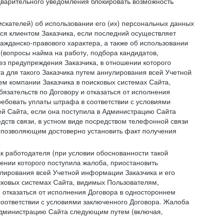
дварительного уведомления блокировать возможность
искателей) об использовании его (их) персональных данных
ся клиентом Заказчика, если последний осуществляет
ражданско-правового характера, а также об использовании
(вопросы найма на работу, подбора кандидатов,
ез предупреждения Заказчика, в отношении которого
а для такого Заказчика путем аннулирования всей Учетной
ем компании Заказчика в поисковых системах Сайта,
зательств по Договору и отказаться от исполнения
ребовать уплаты штрафа в соответствии с условиями
й Сайта, если она поступила в Администрацию Сайта
дств связи, в устном виде посредством телефонной связи
 позволяющим достоверно установить факт получения
как работодателя (при условии обоснованности такой
ении которого поступила жалоба, приостановить
улирования всей Учетной информации Заказчика и его
сковых системах Сайта, видимых Пользователям,
 отказаться от исполнения Договора в одностороннем
соответствии с условиями заключенного Договора. Жалоба
 Администрацию Сайта следующим путем (включая,