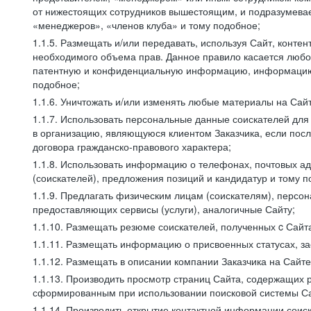
от нижестоящих сотрудников вышестоящим, и подразумевает
«менеджеров», «членов клуба» и тому подобное;
1.1.5. Размещать и/или передавать, используя Сайт, контен
необходимого объема прав. Данное правило касается любо
патентную и конфиденциальную информацию, информацию, 
подобное;
1.1.6. Уничтожать и/или изменять любые материалы на Сайт
1.1.7. Использовать персональные данные соискателей для 
в организацию, являющуюся клиентом Заказчика, если посл
договора гражданско-правового характера;
1.1.8. Использовать информацию о телефонах, почтовых ад
(соискателей), предложения позиций и кандидатур и тому п
1.1.9. Предлагать физическим лицам (соискателям), перс
предоставляющих сервисы (услуги), аналогичные Сайту;
1.1.10. Размещать резюме соискателей, полученных c Сайт
1.1.11. Размещать информацию о присвоенных статусах, за
1.1.12. Размещать в описании компании Заказчика на Сайт
1.1.13. Производить просмотр страниц Сайта, содержащих 
сформированным при использовании поисковой системы Сай
1.1.14. Производить открытие контактной информации сои