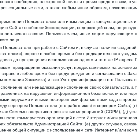
сового сообщения, электронной почты и прочих средств связи, в 
рез социальные сети, а также любым иным образом, позволяющим
 применения Пользователем или иным лицом в консультационных 
рацию Сайта) сообщений/информации, содержащей спам, нецензурн
можность использования Пользователем, иным лицом нарушающим 
кого лица.
 Пользователя при работе с Сайтом и, в случае наличия сведений 
ователями), вправе в любое время и без предварительного уведом
-адреса до прекращения использования одного и того же IP-адреса
чиком, прекращения оказания услуг, предоставляемых на основе за
 вправе в любое время без предупреждения и согласования с Зака
ем компании Заказчика) и всю Учетную информацию его Пользовате
исполнение или ненадлежащее исполнение своих обязательств, а т
правленных на нарушения информационной безопасности или норм
рными вирусами и иными посторонними фрагментами кода в програм
жду сервером Пользователя (его работников) и сервером Сайта; 
мках Системы оперативно-розыскных мероприятий (СОРМ); (д) уста
ьности коммерческих организаций в сети Интернет и/или установ
 обязательств Администрацией Сайта; (е) других случаев, связан
дшение общей ситуации с использованием сети Интернет и/или ко