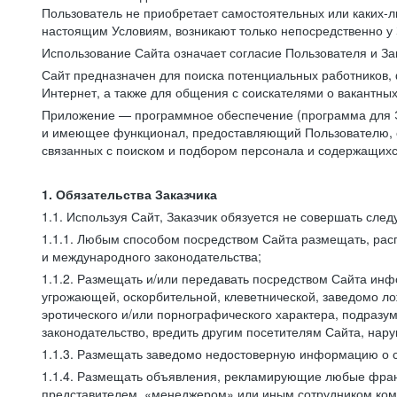
Пользователь не приобретает самостоятельных или каких-
настоящим Условиям, возникают только непосредственно у 
Использование Сайта означает согласие Пользователя и За
Сайт предназначен для поиска потенциальных работников, 
Интернет, а также для общения с соискателями о вакантных
Приложение — программное обеспечение (программа для Э
и имеющее функционал, предоставляющий Пользователю, ес
связанных с поиском и подбором персонала и содержащихся
1. Обязательства Заказчика
1.1. Используя Сайт, Заказчик обязуется не совершать сле
1.1.1. Любым способом посредством Сайта размещать, расп
и международного законодательства;
1.1.2. Размещать и/или передавать посредством Сайта инфо
угрожающей, оскорбительной, клеветнической, заведомо л
эротического и/или порнографического характера, подразу
законодательство, вредить другим посетителям Сайта, нару
1.1.3. Размещать заведомо недостоверную информацию о с
1.1.4. Размещать объявления, рекламирующие любые фран
представителем, «менеджером» или иным сотрудником комп