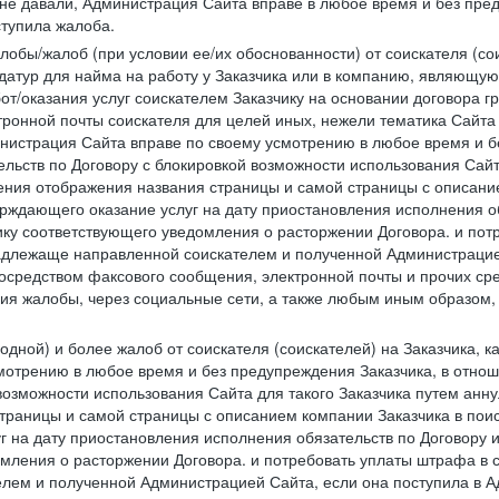
 не давали, Администрация Сайта вправе в любое время и без пре
ступила жалоба.
лобы/жалоб (при условии ее/их обоснованности) от соискателя (со
датур для найма на работу у Заказчика или в компанию, являющую
от/оказания услуг соискателем Заказчику на основании договора г
ронной почты соискателя для целей иных, нежели тематика Сайта 
нистрация Сайта вправе по своему усмотрению в любое время и б
ельств по Договору с блокировкой возможности использования Сайт
ения отображения названия страницы и самой страницы с описани
ждающего оказание услуг на дату приостановления исполнения обя
ку соответствующего уведомления о расторжении Договора. и пот
надлежаще направленной соискателем и полученной Администрацие
посредством факсового сообщения, электронной почты и прочих сре
ия жалобы, через социальные сети, а также любым иным образом,
одной) и более жалоб от соискателя (соискателей) на Заказчика, 
отрению в любое время и без предупреждения Заказчика, в отнош
 возможности использования Сайта для такого Заказчика путем анн
страницы и самой страницы с описанием компании Заказчика в пои
 на дату приостановления исполнения обязательств по Договору и
мления о расторжении Договора. и потребовать уплаты штрафа в 
елем и полученной Администрацией Сайта, если она поступила в