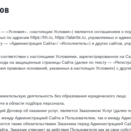
тов
у — «Условия», «настоящие Условия») являются соглашением о по
х по адресам https://hh.ru, https://talantix.ru, управляемых и 
тексту — «Администрация Сайта»/ «Исполнитель») и других сайтов,
соответствии с настоящими Условиями, зарегистрированное на Са
хода на защищенные страницы Сайта (далее по тексту — «Регистр
ия правовых оснований, указанных в настоящих Условиях) с дру
имательскую деятельность без образования юридического лица;
ги в области подбора персонала.
 Договор об оказании услуг, является Заказчиком Услуг (далее по
к между Администрацией Сайта и Пользователем, так и между Адми
ются также обязательствами Заказчика перед Администрацией Сай
йта. Заказчик отвечает за действия Пользователя как за свои соб