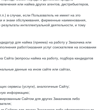
ивлечения или найма других агентов, дистрибьютеров,
п.) в случае, если Пользователь не имеет на это
аки и знаки обслуживания, фирменные наименования,
езультаты интеллектуальной деятельности, и тому
ндидатур для найма (приема) на работу у Заказчика или
ыполнения работ/оказания услуг соискателем на основании
ка Сайта (вопросы найма на работу, подбора кандидатов
нальные данные на ином сайте или сайтах,
щих сервисы (услуги), аналогичные Сайту;
ктную информацию;
ормированным Сайтом для других Заказчиков либо
вателя;
ным Сайтом для других Заказчиков либо сформированным