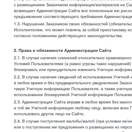
с размещением Заказчиком информации/материалов на Сай
возмещает Администрации Сайта все понесенные ею расход
предъявления соответствующего требования Администрацие
1.3. Нарушение Заказчиком своих обязанностей (обязатель
Исполнителем, что может повлечь за собой приостановку ис
согласно положениям действующего законодательства.
2. Права и обязанности Администрации Сайта
2.1. В случае наличия сомнений относительно правомерно
Условий Пользователями (а равно угрозы таких нарушений)
блокировать или принудительно изменить Учетную информа
2.2. В случае наличия сведений об использовании Учетно
в любое время и без предварительного уведомления Заказч
такую Учетную информацию Пользователя, а также учетную
использование блокируемой Учетной информации Пользова
2.3. Администрация Сайта вправе в любое время без каког
и той же Учетной информации любому лицу, включая всех П
использовать другое лицо на Сайте.
2.4. В случае поступления жалобы/жалоб (при условии ее/и
или о поступлении им предложения о размещении их персон