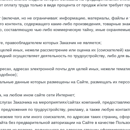
 оплату труда только в виде процента от продаж и/или требует пр
т (включая, но не ограничивая: информацию, материалы, файлы и т.
го контента, содержащего какие-либо произведения, товарные зн
составляющую чью-либо коммерческую тайну, иные охраняемые р
е, правообладателем которых Заказчик не является;
целей иных, нежели рассмотрение или оценка их (соискателей) ка
едний осуществляет деятельность по трудоустройству, либо для в
ресах, адресах электронной почты для целей иных, нежели темати
одобное);
ональные данные которых размещены на Сайте, размещать их персо
а, на любом ином сайте сети Интернет;
слугах Заказчика на мероприятиях/сайтах компаний, предоставляю
е предложения по трудоустройству, рекламу, а также любую конта
резюме того или иного соискателя, по адресам таких страниц, сф
та без предварительной авторизации на Сайте в качестве Пользо
скателя из резюме, полученного по адресам страниц сформирован