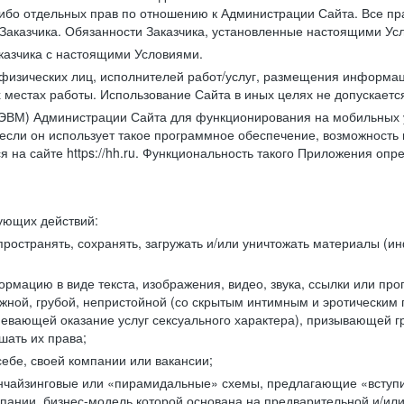
либо отдельных прав по отношению к Администрации Сайта. Все п
Заказчика. Обязанности Заказчика, установленные настоящими Ус
казчика с настоящими Условиями.
физических лиц, исполнителей работ/услуг, размещения информаци
 местах работы. Использование Сайта в иных целях не допускаетс
ВМ) Администрации Сайта для функционирования на мобильных ус
ли он использует такое программное обеспечение, возможность и
 на сайте https://hh.ru. Функциональность такого Приложения оп
дующих действий:
ространять, сохранять, загружать и/или уничтожать материалы (
рмацию в виде текста, изображения, видео, звука, ссылки или про
ожной, грубой, непристойной (со скрытым интимным и эротически
мевающей оказание услуг сексуального характера), призывающей 
шать их права;
ебе, своей компании или вакансии;
чайзинговые или «пирамидальные» схемы, предлагающие «вступить
ании, бизнес-модель которой основана на предварительной и/ил