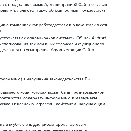
рава, предоставляемые Администрацией Сайта согласно
ловиями, являются также обязанностями Пользователя.
и о компаниях как работодателях и о вакансиях в сети
я.
тройствах с операционной системой iOS или Android,
спользования тех или иных сервисов и функционала,
ределяются по усмотрению Администрации Сайта.
информацию) в нарушение законодательства РФ
граммного кода, которая может быть противозаконной,
м подтекстом, содержать информацию и материалы
граждан к насилию, агрессии, действиям, нарушающим
 в клуб», стать дистрибьютером, торговым
и периодической передаче денежных средств