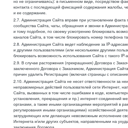
но не ограничиваясь): в письменном виде, посредством фак
контакта с последующей фиксацией содержания жалобы, че
и ее содержание.
2.7. Администрация Сайта вправе при установлении факта
сообщества Сайта, чаты, обращения и звонки в Админист
и тому подобное, по своему усмотрению блокировать воз
каналов Сайта, в том числе блокировать номер телефона та
2.8. Администрация Сайта ведет наблюдение за IP-адресами
и другими пользователями (или несколькими другими польз
блокировать возможность использования Сайта с такого IP
2.9. В случае расторжения (прекращения) Договора с Заказ
заключенного Договора с Заказчиком, Администрация Сайта
причин удалить Регистрацию (включая страницы с описани
2.10. Администрация Сайта не несет ответственности за не
неправомерных действий пользователей сети Интернет, на
Сайта, вызванных в том числе ошибками в коде, компьюте
установления, прекращения и пр.) интернет-соединений ме
органами, а также иными организациями мероприятий в ра
регулирования иными организациями) хозяйственной деятел
затрудняющих или делающих невозможным исполнение своих
Интернета и/или других субъектов, направленными на уху
заключения Договора.