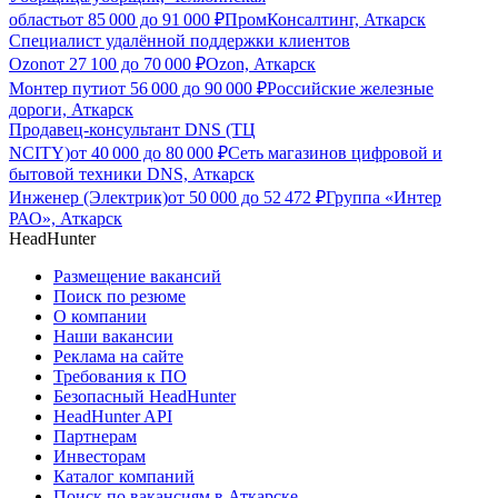
область
от
85 000
до
91 000
₽
ПромКонсалтинг, Аткарск
Специалист удалённой поддержки клиентов
Ozon
от
27 100
до
70 000
₽
Ozon, Аткарск
Монтер пути
от
56 000
до
90 000
₽
Российские железные
дороги, Аткарск
Продавец-консультант DNS (ТЦ
NCITY)
от
40 000
до
80 000
₽
Сеть магазинов цифровой и
бытовой техники DNS, Аткарск
Инженер (Электрик)
от
50 000
до
52 472
₽
Группа «Интер
РАО», Аткарск
HeadHunter
Размещение вакансий
Поиск по резюме
О компании
Наши вакансии
Реклама на сайте
Требования к ПО
Безопасный HeadHunter
HeadHunter API
Партнерам
Инвесторам
Каталог компаний
Поиск по вакансиям в Аткарске