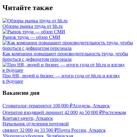
Читайте также
Обзоры рынка труда от hh.ru
Рынок труда — обзор СМИ
Как компании повышают производительность труда, чтобы
бороться с дефицитом персонала
Про HR, людей и бизнес — итоги года от hh.ru и взгляд
в будущее
Вакансии дня
Стоматолог-терапевт
от
100 000
₽
Агидель, Аткарск
Оператор входящей линии
от
42 000
до
50 000
₽
Ростелеком
Контакт-центр, Аткарск
Начальник отделения почтовой
связи
от
32 000
до
33 500
₽
Почта России, Аткарск
Уборщица/уборщик, Челябинская