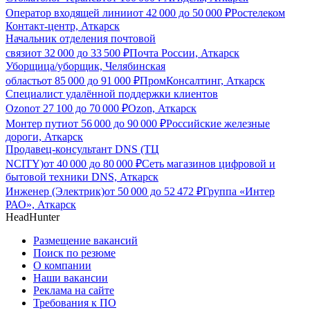
Оператор входящей линии
от
42 000
до
50 000
₽
Ростелеком
Контакт-центр, Аткарск
Начальник отделения почтовой
связи
от
32 000
до
33 500
₽
Почта России, Аткарск
Уборщица/уборщик, Челябинская
область
от
85 000
до
91 000
₽
ПромКонсалтинг, Аткарск
Специалист удалённой поддержки клиентов
Ozon
от
27 100
до
70 000
₽
Ozon, Аткарск
Монтер пути
от
56 000
до
90 000
₽
Российские железные
дороги, Аткарск
Продавец-консультант DNS (ТЦ
NCITY)
от
40 000
до
80 000
₽
Сеть магазинов цифровой и
бытовой техники DNS, Аткарск
Инженер (Электрик)
от
50 000
до
52 472
₽
Группа «Интер
РАО», Аткарск
HeadHunter
Размещение вакансий
Поиск по резюме
О компании
Наши вакансии
Реклама на сайте
Требования к ПО