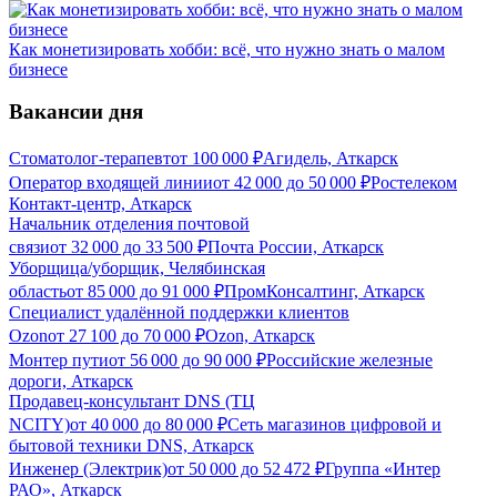
Как монетизировать хобби: всё, что нужно знать о малом
бизнесе
Вакансии дня
Стоматолог-терапевт
от
100 000
₽
Агидель, Аткарск
Оператор входящей линии
от
42 000
до
50 000
₽
Ростелеком
Контакт-центр, Аткарск
Начальник отделения почтовой
связи
от
32 000
до
33 500
₽
Почта России, Аткарск
Уборщица/уборщик, Челябинская
область
от
85 000
до
91 000
₽
ПромКонсалтинг, Аткарск
Специалист удалённой поддержки клиентов
Ozon
от
27 100
до
70 000
₽
Ozon, Аткарск
Монтер пути
от
56 000
до
90 000
₽
Российские железные
дороги, Аткарск
Продавец-консультант DNS (ТЦ
NCITY)
от
40 000
до
80 000
₽
Сеть магазинов цифровой и
бытовой техники DNS, Аткарск
Инженер (Электрик)
от
50 000
до
52 472
₽
Группа «Интер
РАО», Аткарск