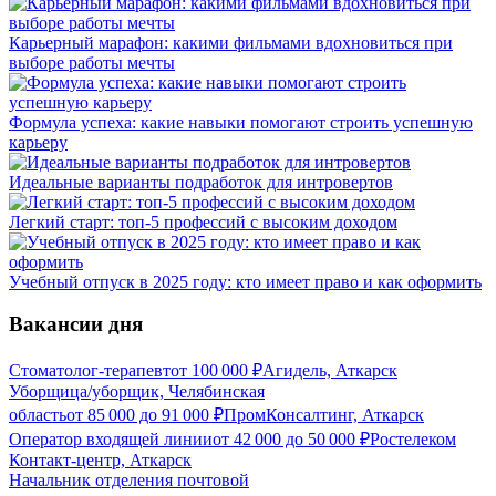
Карьерный марафон: какими фильмами вдохновиться при
выборе работы мечты
Формула успеха: какие навыки помогают строить успешную
карьеру
Идеальные варианты подработок для интровертов
Легкий старт: топ-5 профессий с высоким доходом
Учебный отпуск в 2025 году: кто имеет право и как оформить
Вакансии дня
Стоматолог-терапевт
от
100 000
₽
Агидель, Аткарск
Уборщица/уборщик, Челябинская
область
от
85 000
до
91 000
₽
ПромКонсалтинг, Аткарск
Оператор входящей линии
от
42 000
до
50 000
₽
Ростелеком
Контакт-центр, Аткарск
Начальник отделения почтовой