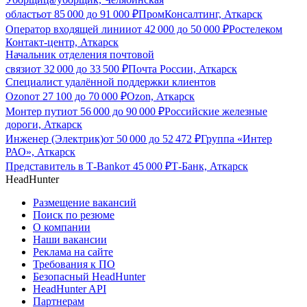
область
от
85 000
до
91 000
₽
ПромКонсалтинг, Аткарск
Оператор входящей линии
от
42 000
до
50 000
₽
Ростелеком
Контакт-центр, Аткарск
Начальник отделения почтовой
связи
от
32 000
до
33 500
₽
Почта России, Аткарск
Специалист удалённой поддержки клиентов
Ozon
от
27 100
до
70 000
₽
Ozon, Аткарск
Монтер пути
от
56 000
до
90 000
₽
Российские железные
дороги, Аткарск
Инженер (Электрик)
от
50 000
до
52 472
₽
Группа «Интер
РАО», Аткарск
Представитель в Т-Bank
от
45 000
₽
Т-Банк, Аткарск
HeadHunter
Размещение вакансий
Поиск по резюме
О компании
Наши вакансии
Реклама на сайте
Требования к ПО
Безопасный HeadHunter
HeadHunter API
Партнерам