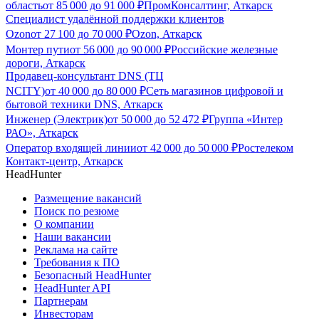
область
от
85 000
до
91 000
₽
ПромКонсалтинг, Аткарск
Специалист удалённой поддержки клиентов
Ozon
от
27 100
до
70 000
₽
Ozon, Аткарск
Монтер пути
от
56 000
до
90 000
₽
Российские железные
дороги, Аткарск
Продавец-консультант DNS (ТЦ
NCITY)
от
40 000
до
80 000
₽
Сеть магазинов цифровой и
бытовой техники DNS, Аткарск
Инженер (Электрик)
от
50 000
до
52 472
₽
Группа «Интер
РАО», Аткарск
Оператор входящей линии
от
42 000
до
50 000
₽
Ростелеком
Контакт-центр, Аткарск
HeadHunter
Размещение вакансий
Поиск по резюме
О компании
Наши вакансии
Реклама на сайте
Требования к ПО
Безопасный HeadHunter
HeadHunter API
Партнерам
Инвесторам