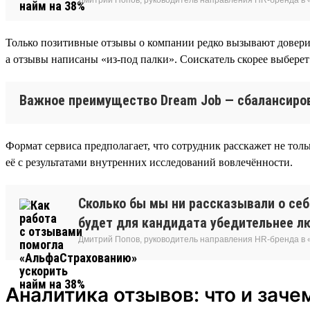
Только позитивные отзывы о компании редко вызывают доверие 
а отзывы написаны «из-под палки». Соискатель скорее выберет 
Важное преимущество Dream Job — сбалансиров
Формат сервиса предполагает, что сотрудник расскажет не толь
её с результатами внутренних исследований вовлечённости.
Сколько бы мы ни рассказывали о себе
будет для кандидата убедительнее л
Дмитрий Попов, руководитель направления HR-бренда в
Аналитика отзывов: что и заче