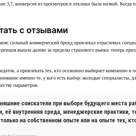
не 3,7, конверсия из просмотров в отклики была низкой. Когда 
тать с отзывами
мом: сильный коммерческий бренд привлекал отраслевых специа
ренция вышла далеко за пределы страхового рынка: теперь прих
датов, а привлекать тех, кто осознанно выбирает компанию и по
нимание именно те, у кого есть выбор: молодые специалисты, д
еству параметров.
няшние соискатели при выборе будущего места раб
и, её внутренняя среда, менеджерские практики, т
только на собственном опыте или на опыте тех, кт
 «АльфаСтраховании»