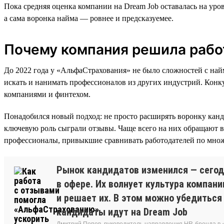
Пока средняя оценка компании на Dream Job оставалась на уров
а сама воронка найма — ровнее и предсказуемее.
Почему компания решила рабо
До 2022 года у «АльфаСтрахования» не было сложностей с най
искать и нанимать профессионалов из других индустрий. Конку
компаниями и финтехом.
Понадобился новый подход: не просто расширять воронку канди
ключевую роль сыграли отзывы. Чаще всего на них обращают в
профессионалы, привыкшие сравнивать работодателей по множ
Рынок кандидатов изменился — сегод
в офере. Их волнует культура компани
и решает их. В этом можно убедиться 
кандидаты идут на Dream Job
Дмитрий Попов, руководитель направления HR-бренда в