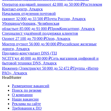
Оператор входящей линии
от
42 000
до
50 000
₽
Ростелеком
Контакт-центр, Аткарск
Начальник отделения почтовой
связи
от
32 000
до
33 500
₽
Почта России, Аткарск
Уборщица/уборщик, Челябинская
область
от
85 000
до
91 000
₽
ПромКонсалтинг, Аткарск
Специалист удалённой поддержки клиентов
Ozon
от
27 100
до
70 000
₽
Ozon, Аткарск
Монтер пути
от
56 000
до
90 000
₽
Российские железные
дороги, Аткарск
Продавец-консультант DNS (ТЦ
NCITY)
от
40 000
до
80 000
₽
Сеть магазинов цифровой и
бытовой техники DNS, Аткарск
Инженер (Электрик)
от
50 000
до
52 472
₽
Группа «Интер
РАО», Аткарск
HeadHunter
Размещение вакансий
Поиск по резюме
О компании
Наши вакансии
Реклама на сайте
Требования к ПО