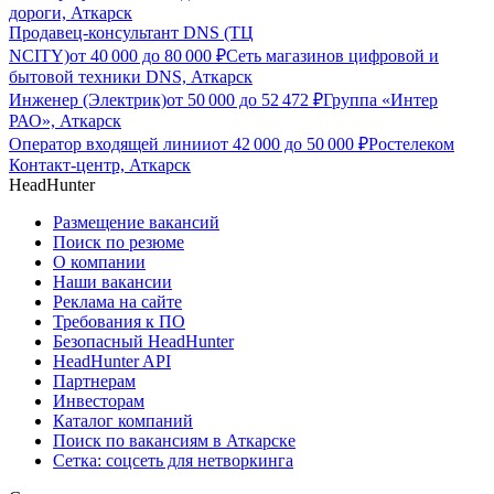
дороги, Аткарск
Продавец-консультант DNS (ТЦ
NCITY)
от
40 000
до
80 000
₽
Сеть магазинов цифровой и
бытовой техники DNS, Аткарск
Инженер (Электрик)
от
50 000
до
52 472
₽
Группа «Интер
РАО», Аткарск
Оператор входящей линии
от
42 000
до
50 000
₽
Ростелеком
Контакт-центр, Аткарск
HeadHunter
Размещение вакансий
Поиск по резюме
О компании
Наши вакансии
Реклама на сайте
Требования к ПО
Безопасный HeadHunter
HeadHunter API
Партнерам
Инвесторам
Каталог компаний
Поиск по вакансиям в Аткарске
Сетка: соцсеть для нетворкинга