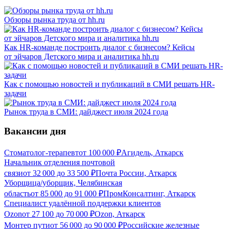
Обзоры рынка труда от hh.ru
Как HR-команде построить диалог с бизнесом? Кейсы
от эйчаров Детского мира и аналитика hh.ru
Как с помощью новостей и публикаций в СМИ решать HR-
задачи
Рынок труда в СМИ: дайджест июля 2024 года
Вакансии дня
Стоматолог-терапевт
от
100 000
₽
Агидель, Аткарск
Начальник отделения почтовой
связи
от
32 000
до
33 500
₽
Почта России, Аткарск
Уборщица/уборщик, Челябинская
область
от
85 000
до
91 000
₽
ПромКонсалтинг, Аткарск
Специалист удалённой поддержки клиентов
Ozon
от
27 100
до
70 000
₽
Ozon, Аткарск
Монтер пути
от
56 000
до
90 000
₽
Российские железные