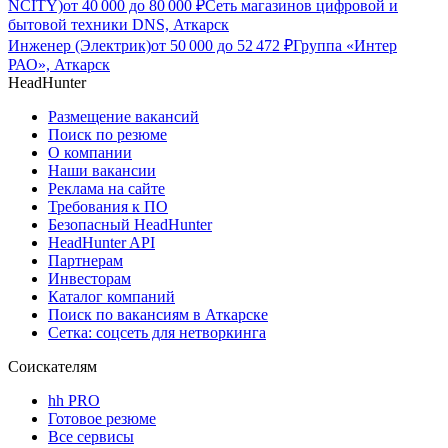
NCITY)
от
40 000
до
80 000
₽
Сеть магазинов цифровой и
бытовой техники DNS, Аткарск
Инженер (Электрик)
от
50 000
до
52 472
₽
Группа «Интер
РАО», Аткарск
HeadHunter
Размещение вакансий
Поиск по резюме
О компании
Наши вакансии
Реклама на сайте
Требования к ПО
Безопасный HeadHunter
HeadHunter API
Партнерам
Инвесторам
Каталог компаний
Поиск по вакансиям в Аткарске
Сетка: соцсеть для нетворкинга
Соискателям
hh PRO
Готовое резюме
Все сервисы