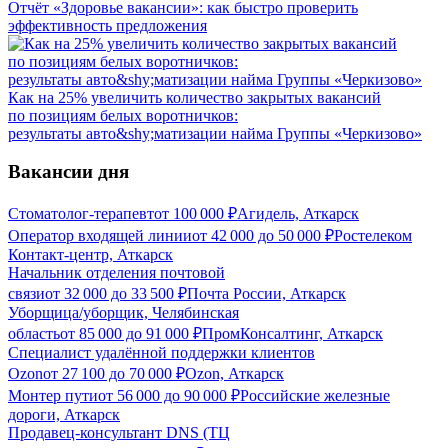
Отчёт «Здоровье вакансии»: как быстро проверить
эффективность предложения
Как на 25% увеличить количество закрытых вакансий
по позициям белых воротничков:
результаты авто&shy;матизации найма Группы «Черкизово»
Вакансии дня
Стоматолог-терапевт
от
100 000
₽
Агидель, Аткарск
Оператор входящей линии
от
42 000
до
50 000
₽
Ростелеком
Контакт-центр, Аткарск
Начальник отделения почтовой
связи
от
32 000
до
33 500
₽
Почта России, Аткарск
Уборщица/уборщик, Челябинская
область
от
85 000
до
91 000
₽
ПромКонсалтинг, Аткарск
Специалист удалённой поддержки клиентов
Ozon
от
27 100
до
70 000
₽
Ozon, Аткарск
Монтер пути
от
56 000
до
90 000
₽
Российские железные
дороги, Аткарск
Продавец-консультант DNS (ТЦ