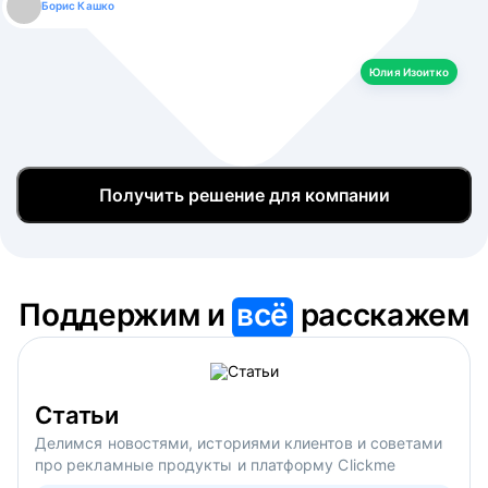
Борис Кашко
Юлия Изоитко
Александр Кулагин
Даниил Макаров
Екатерина Лазаренко
Юлия Изоитко
Получить решение для компании
Поддержим и
всё
расскажем
Статьи
Делимся новостями, историями клиентов и советами
про рекламные продукты и платформу Clickme