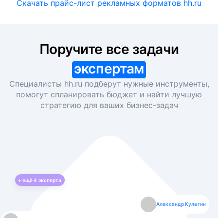
Скачать прайс-лист рекламных форматов hh.ru
Поручите все задачи
экспертам
Специалисты hh.ru подберут нужные инструменты,
помогут спланировать бюджет и найти лучшую
стратегию для ваших
бизнес-задач
+ ещё
4
эксперта
Екатерина Лазаренко
Александр Кулагин
Даниил Макаров
Борис Кашко
Юлия Изоитко