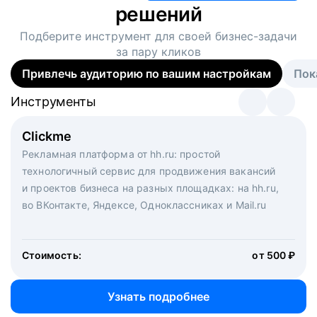
решений
Подберите инструмент для своей
бизнес-задачи
за пару кликов
Привлечь аудиторию по вашим настройкам
Пок
Инструменты
Инструменты
Инструменты
Виртуальный рекрутер
Clickme
Вакансия дня
Массовый подбор под ключ. Решите, сколько
Рекламная платформа от hh.ru: простой
Рекламный формат для вакансий на главной странице
кандидатов и когда вам нужно, и за дело возьмутся
технологичный сервис для продвижения вакансий
hh.ru. Увеличивает количество откликов
маркетологи, рекрутеры и проектные менеджеры
и проектов бизнеса на разных площадках: на hh.ru,
hh.ru с целым набором digital-инструментов
во ВКонтакте, Яндексе, Одноклассниках и Mail.ru
Стоимость:
от 200 000 ₽
Узнать подробнее
Стоимость:
от 500 ₽
Узнать подробнее
Узнать подробнее