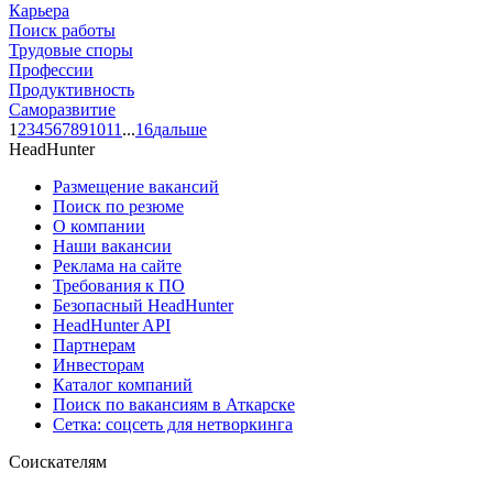
Карьера
Поиск работы
Трудовые споры
Профессии
Продуктивность
Саморазвитие
1
2
3
4
5
6
7
8
9
10
11
...
16
дальше
HeadHunter
Размещение вакансий
Поиск по резюме
О компании
Наши вакансии
Реклама на сайте
Требования к ПО
Безопасный HeadHunter
HeadHunter API
Партнерам
Инвесторам
Каталог компаний
Поиск по вакансиям в Аткарске
Сетка: соцсеть для нетворкинга
Соискателям