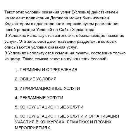
Текст этих условий оказания услуг (Условия) действителен
на момент подписания Договора может быть изменен
Хэдхантером в одностороннем порядке путем размещения
новой редакции Условий на Сайте Хэдхантера.
В Условиях используются заголовки, обозначающие название
услуги. Эти заголовки дают названия разделам, в которых
описываются условия оказания услуг.
В Условиях используются ссылки на пункты, состоящие только
из цифр. Такие ссылки ведут на пункты этих Условий.
1. ТЕРМИНЫ И ОПРЕДЕЛЕНИЯ
2. ОБЩИЕ УСЛОВИЯ
3. ИНФОРМАЦИОННЫЕ УСЛУГИ
1.1. Хэдхантер, или
Хэдхантер, ООО
4. РЕКЛАМНЫЕ УСЛУГИ
HeadHunter, или
«Хэдхантер», ИНН
2.1. Типы и статусы регистрации
5. КОНСУЛЬТАЦИОННЫЕ УСЛУГИ
Исполнитель
7718620740, адрес:
Типы регистрации
3.1. Предоставление доступа к базе данных
2.2. Активация услуг
6. КОНСУЛЬТАЦИОННЫЕ УСЛУГИ И ОРГАНИЗАЦИЯ
125047, г. Москва,
резюме с предложениями Соискателей
Описание и активация
УЧАСТИЯ В КОНКУРСАХ, ЯРМАРКАХ И ПРОЧИХ
2.1.1. Заказчику может быть присвоен один
4.0. Общие условия оказания рекламных услуг
внутригородская
о трудоустройстве с возможностью просмотра
МЕРОПРИЯТИЯХ
из Типов регистраций.
территория
4.0.1. Хэдхантер оказывает Заказчику услугу