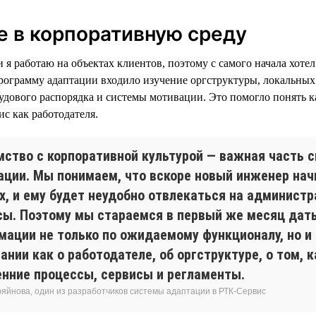
 в корпоративную среду
я работаю на объектах клиентов, поэтому с самого начала хотел
рограмму адаптации входило изучение оргструктуры, локальных
удового распорядка и системы мотивации. Это помогло понять ка
с как работодателя.
мство с корпоративной культурой — важная часть 
ации. Мы понимаем, что вскоре новый инженер нач
ях, и ему будет неудобно отвлекаться на админист
сы. Поэтому мы стараемся в первый же месяц дат
мации не только по ожидаемому функционалу, но и
ании как о работодателе, об оргструктуре, о том, 
енние процессы, сервисы и регламенты.
ряйнова, один из разработчиков системы адаптации в РТК-Сервис