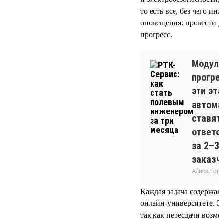
то есть все, без чего 
оповещения: провести 
прогресс.
Модул
прогр
эти эт
автом
ставя
ответ
за 2–
заказч
Алиса Го
Каждая задача содержал
онлайн-университете. 
так как пересдачи воз