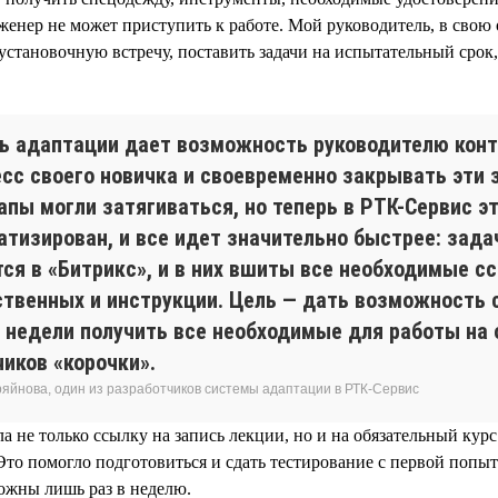
инженер не может приступить к работе. Мой руководитель, в свою
установочную встречу, поставить задачи на испытательный срок
ь адаптации дает возможность руководителю кон
есс своего новичка и своевременно закрывать эти 
апы могли затягиваться, но теперь в РТК-Сервис э
атизирован, и все идет значительно быстрее: зада
тся в «Битрикс», и в них вшиты все необходимые с
ственных и инструкции. Цель — дать возможность 
3 недели получить все необходимые для работы на
иков «корочки».
ряйнова, один из разработчиков системы адаптации в РТК-Сервис
а не только ссылку на запись лекции, но и на обязательный кур
Это помогло подготовиться и сдать тестирование с первой попыт
можны лишь раз в неделю.