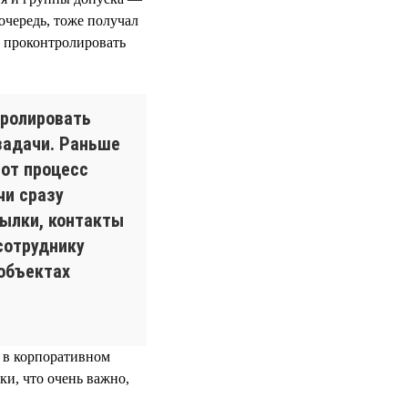
 очередь, тоже получал
, проконтролировать
тролировать
задачи. Раньше
тот процесс
чи сразу
сылки, контакты
сотруднику
 объектах
с в корпоративном
ки, что очень важно,