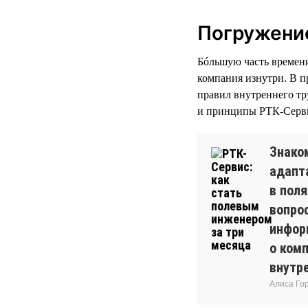
Погружение
Бóльшую часть времени 
компания изнутри. В п
правил внутреннего тр
и принципы РТК-Серви
Знако
адапт
в пол
вопро
инфор
о комп
внутр
Алиса Го