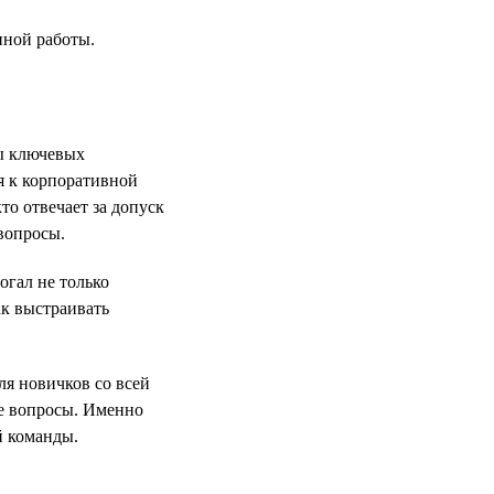
нной работы.
ты ключевых
я к корпоративной
то отвечает за допуск
вопросы.
огал не только
ак выстраивать
ля новичков со всей
ые вопросы. Именно
й команды.