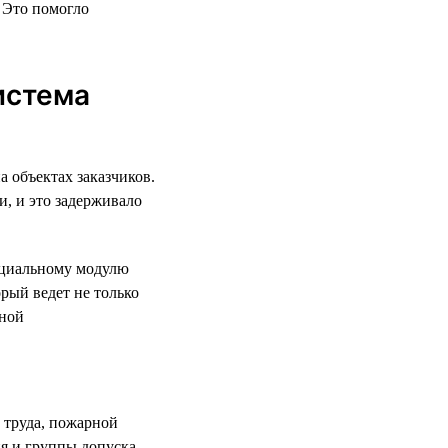
 Это помогло
истема
а объектах заказчиков.
и, и это задерживало
пециальному модулю
рый ведет не только
рной
 труда, пожарной
ия и группы допуска —