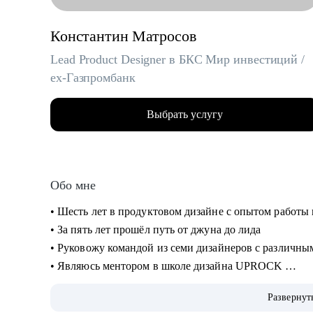
Константин Матросов
Lead Product Designer в БКС Мир инвестиций /
ex-Газпромбанк
Выбрать услугу
Обо мне
• Шесть лет в продуктовом дизайне с опытом работы
• За пять лет прошёл путь от джуна до лида
• Руковожу командой из семи дизайнеров с различн
• Являюсь ментором в школе дизайна UPROCK
• За последний год провел 200+ собеседований
Развернут
• Отсмотрел и проанализировал 700+ резюме