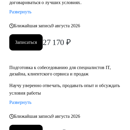
договариваться о лучших условиях.
• Тем, кто хочет начать карьеру в IT и Digital или
Развернуть
клиентском сервисе и продажах;
• Тем, у кого уже есть опыт, но кто хочет быстро расти в IT
Ближайшая запись
9 августа 2026
и Digital или клиентском сервисе и продажах;
27 170
₽
Записаться
Подготовка к собеседованию для специалистов IT,
дизайна, клиентского сервиса и продаж
Научу уверенно отвечать, продавать опыт и обсуждать
условия работы
Развернуть
Ближайшая запись
9 августа 2026