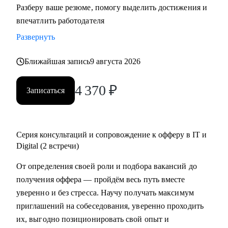
Разберу ваше резюме, помогу выделить достижения и
резюме, знаю, как подготовить к переходу в IT и Digital
впечатлить работодателя
или управленческую роль;
Развернуть
• Жил 2 года в Финляндии, вернулся в Россию; владею
английским, помогаю строить карьеру за рубежом.
Ближайшая запись
9 августа 2026
С чем помогу:
4 370
₽
Записаться
• Составить по-настоящему эффективное резюме;
• Подготовиться к интервью;
• Начать карьеру или сменить профессию — даже без
опыта;
Серия консультаций и сопровождение к офферу в IT и
• Узнать, как попасть в ТОП компанию и расти в ней;
Digital (2 встречи)
• Составить индивидуальный план развития;
От определения своей роли и подбора вакансий до
• Узнать, как договариваться о повышении зарплаты;
получения оффера — пройдём весь путь вместе
• Начать управлять процессами, проектами и
уверенно и без стресса. Научу получать максимум
сотрудниками.
приглашений на собеседования, уверенно проходить
их, выгодно позиционировать свой опыт и
Кому могу помочь: