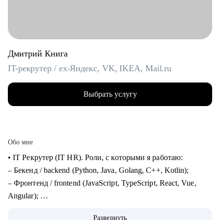
Дмитрий Книга
IT-рекрутер / ex-Яндекс, VK, IKEA, Mail.ru
Выбрать услугу
Обо мне
• IT Рекрутер (IT HR). Роли, с которыми я работаю:
– Бекенд / backend (Python, Java, Golang, C++, Kotlin);
– Фронтенд / frontend (JavaScript, TypeScript, React, Vue,
Angular);
– Фуллстек / fullstack (React, Node.js, Python, PostgreSQL,
Развернуть