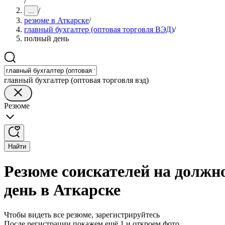
/
/
...
резюме в Аткарске
/
главный бухгалтер (оптовая торговля ВЭД)
/
полный день
главный бухгалтер (оптовая торговля вэд)
Резюме
Найти
Резюме соискателей на должно
день в Аткарске
Чтобы видеть все резюме, зарегистрируйтесь
После регистрации покажем ещё 1 и откроем фото