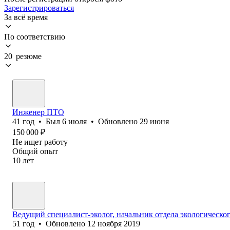
Зарегистрироваться
За всё время
По соответствию
20 резюме
Инженер ПТО
41
год
•
Был
6 июля
•
Обновлено
29 июня
150 000
₽
Не ищет работу
Общий опыт
10
лет
Ведущий специалист-эколог, начальник отдела экологическо
51
год
•
Обновлено
12 ноября 2019