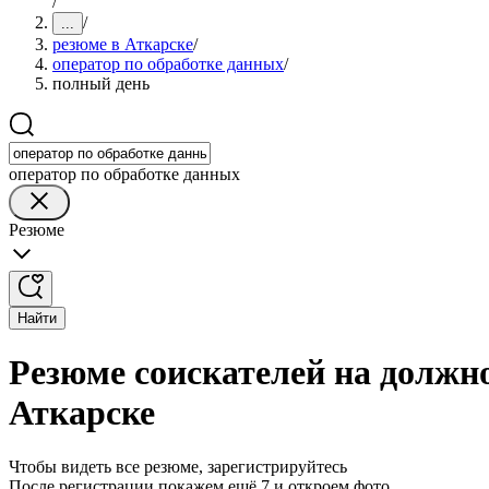
/
/
...
резюме в Аткарске
/
оператор по обработке данных
/
полный день
оператор по обработке данных
Резюме
Найти
Резюме соискателей на должно
Аткарске
Чтобы видеть все резюме, зарегистрируйтесь
После регистрации покажем ещё 7 и откроем фото