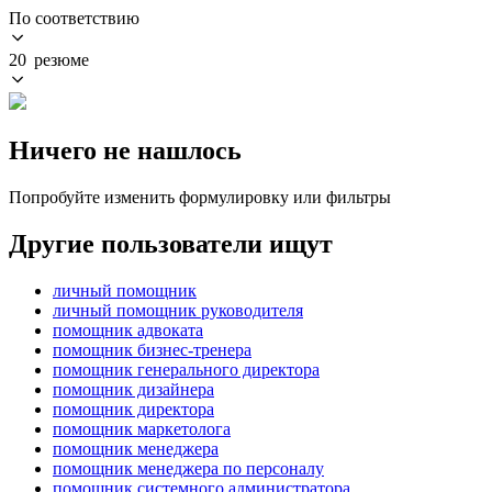
По соответствию
20 резюме
Ничего не нашлось
Попробуйте изменить формулировку или фильтры
Другие пользователи ищут
личный помощник
личный помощник руководителя
помощник адвоката
помощник бизнес-тренера
помощник генерального директора
помощник дизайнера
помощник директора
помощник маркетолога
помощник менеджера
помощник менеджера по персоналу
помощник системного администратора