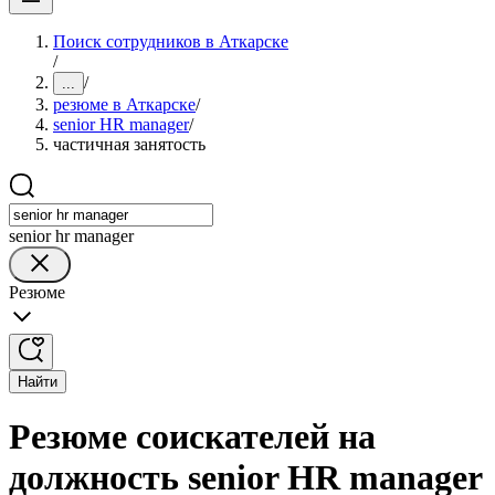
Поиск сотрудников в Аткарске
/
/
...
резюме в Аткарске
/
senior HR manager
/
частичная занятость
senior hr manager
Резюме
Найти
Резюме соискателей на
должность senior HR manager