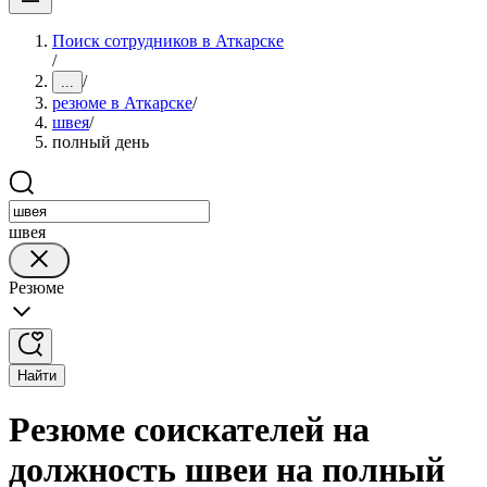
Поиск сотрудников в Аткарске
/
/
...
резюме в Аткарске
/
швея
/
полный день
швея
Резюме
Найти
Резюме соискателей на
должность швеи на полный