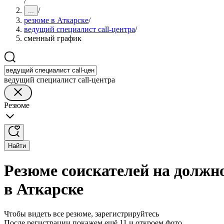
/
/
...
резюме в Аткарске
/
ведущий специалист call-центра
/
сменный график
ведущий специалист call-центра
Резюме
Найти
Резюме соискателей на должн
в Аткарске
Чтобы видеть все резюме, зарегистрируйтесь
После регистрации покажем ещё 11 и откроем фото