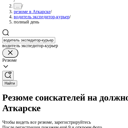
/
/
...
резюме в Аткарске
/
водитель экспедитор-курьер
/
полный день
водитель экспедитор-курьер
Резюме
Найти
Резюме соискателей на должно
Аткарске
Чтобы видеть все резюме, зарегистрируйтесь
После регистрации покажем ещё 9 и откроем фото