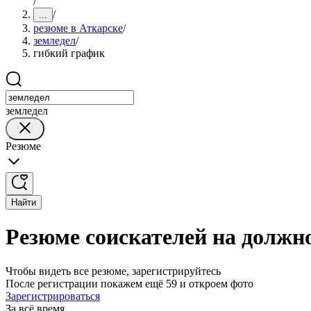
/
/
...
резюме в Аткарске
/
земледел
/
гибкий график
земледел
Резюме
Найти
Резюме соискателей на должн
Чтобы видеть все резюме, зарегистрируйтесь
После регистрации покажем ещё 59 и откроем фото
Зарегистрироваться
За всё время