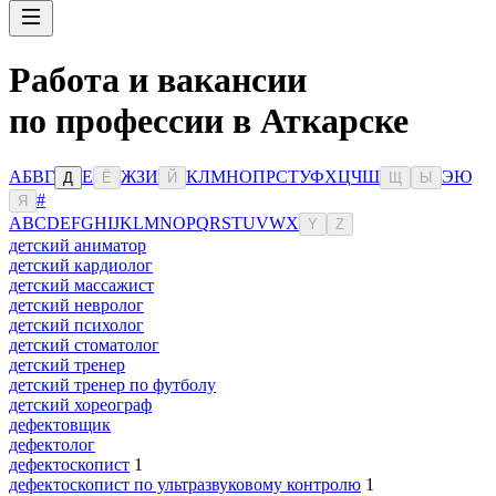
Работа и вакансии
по профессии в Аткарске
А
Б
В
Г
Е
Ж
З
И
К
Л
М
Н
О
П
Р
С
Т
У
Ф
Х
Ц
Ч
Ш
Э
Ю
Д
Ё
Й
Щ
Ы
#
Я
A
B
C
D
E
F
G
H
I
J
K
L
M
N
O
P
Q
R
S
T
U
V
W
X
Y
Z
детский аниматор
детский кардиолог
детский массажист
детский невролог
детский психолог
детский стоматолог
детский тренер
детский тренер по футболу
детский хореограф
дефектовщик
дефектолог
дефектоскопист
1
дефектоскопист по ультразвуковому контролю
1