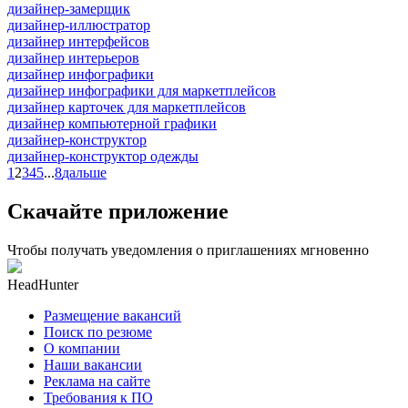
дизайнер-замерщик
дизайнер-иллюстратор
дизайнер интерфейсов
дизайнер интерьеров
дизайнер инфографики
дизайнер инфографики для маркетплейсов
дизайнер карточек для маркетплейсов
дизайнер компьютерной графики
дизайнер-конструктор
дизайнер-конструктор одежды
1
2
3
4
5
...
8
дальше
Скачайте приложение
Чтобы получать уведомления о приглашениях мгновенно
HeadHunter
Размещение вакансий
Поиск по резюме
О компании
Наши вакансии
Реклама на сайте
Требования к ПО