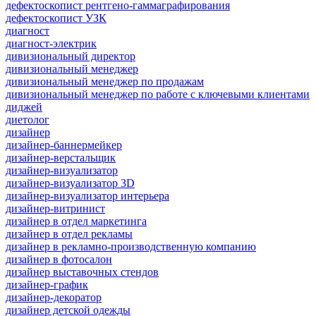
дефектоскопист рентгено-гаммаграфирования
дефектоскопист УЗК
диагност
диагност-электрик
дивизиональный директор
дивизиональный менеджер
дивизиональный менеджер по продажам
дивизиональный менеджер по работе с ключевыми клиентами
диджей
диетолог
дизайнер
дизайнер-баннермейкер
дизайнер-верстальщик
дизайнер-визуализатор
дизайнер-визуализатор 3D
дизайнер-визуализатор интерьера
дизайнер-витринист
дизайнер в отдел маркетинга
дизайнер в отдел рекламы
дизайнер в рекламно-производственную компанию
дизайнер в фотосалон
дизайнер выставочных стендов
дизайнер-график
дизайнер-декоратор
дизайнер детской одежды