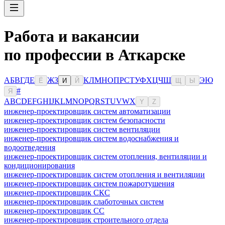
Работа и вакансии
по профессии в Аткарске
А
Б
В
Г
Д
Е
Ж
З
К
Л
М
Н
О
П
Р
С
Т
У
Ф
Х
Ц
Ч
Ш
Э
Ю
Ё
И
Й
Щ
Ы
#
Я
A
B
C
D
E
F
G
H
I
J
K
L
M
N
O
P
Q
R
S
T
U
V
W
X
Y
Z
инженер-проектировщик систем автоматизации
инженер-проектировщик систем безопасности
инженер-проектировщик систем вентиляции
инженер-проектировщик систем водоснабжения и
водоотведения
инженер-проектировщик систем отопления, вентиляции и
кондиционирования
инженер-проектировщик систем отопления и вентиляции
инженер-проектировщик систем пожаротушения
инженер-проектировщик СКС
инженер-проектировщик слаботочных систем
инженер-проектировщик СС
инженер-проектировщик строительного отдела