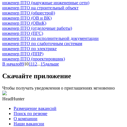
инженер ПТО (наружные инженерные сети)
инженер ПТО на строительный объект
инженер ПТО (общестрой)
инженер ПТО (ОВ и ВК)
инженер ПТО (ОВиК)
инженер ПТО (отделочные работы)
инженер ПТО (ПГС)
инженер ПТО по исполнительной документации
инженер ПТО по слаботочным системам
инженер ПТО по электрике
инженер ПТО (ППР)
инженер ПТО (проектировщик)
В начало
8
9
10
11
12
...
15
дальше
Скачайте приложение
Чтобы получать уведомления о приглашениях мгновенно
HeadHunter
Размещение вакансий
Поиск по резюме
О компании
Наши вакансии