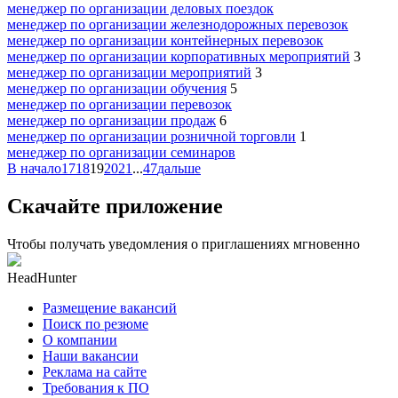
менеджер по организации деловых поездок
менеджер по организации железнодорожных перевозок
менеджер по организации контейнерных перевозок
менеджер по организации корпоративных мероприятий
3
менеджер по организации мероприятий
3
менеджер по организации обучения
5
менеджер по организации перевозок
менеджер по организации продаж
6
менеджер по организации розничной торговли
1
менеджер по организации семинаров
В начало
17
18
19
20
21
...
47
дальше
Скачайте приложение
Чтобы получать уведомления о приглашениях мгновенно
HeadHunter
Размещение вакансий
Поиск по резюме
О компании
Наши вакансии
Реклама на сайте
Требования к ПО