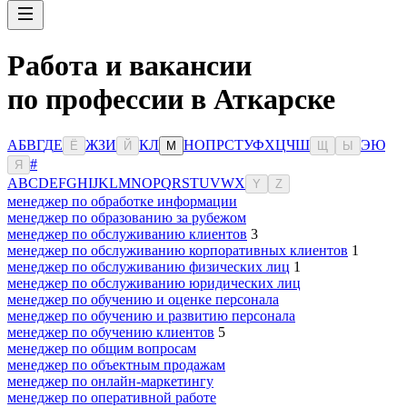
Работа и вакансии
по профессии в Аткарске
А
Б
В
Г
Д
Е
Ж
З
И
К
Л
Н
О
П
Р
С
Т
У
Ф
Х
Ц
Ч
Ш
Э
Ю
Ё
Й
М
Щ
Ы
#
Я
A
B
C
D
E
F
G
H
I
J
K
L
M
N
O
P
Q
R
S
T
U
V
W
X
Y
Z
менеджер по обработке информации
менеджер по образованию за рубежом
менеджер по обслуживанию клиентов
3
менеджер по обслуживанию корпоративных клиентов
1
менеджер по обслуживанию физических лиц
1
менеджер по обслуживанию юридических лиц
менеджер по обучению и оценке персонала
менеджер по обучению и развитию персонала
менеджер по обучению клиентов
5
менеджер по общим вопросам
менеджер по объектным продажам
менеджер по онлайн-маркетингу
менеджер по оперативной работе