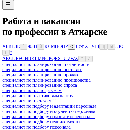
Работа и вакансии
по профессии в Аткарске
А
Б
В
Г
Д
Е
Ж
З
И
К
Л
М
Н
О
П
Р
Т
У
Ф
Х
Ц
Ч
Ш
Э
Ю
Ё
Й
С
Щ
Ы
#
Я
A
B
C
D
E
F
G
H
I
J
K
L
M
N
O
P
Q
R
S
T
U
V
W
X
Y
Z
специалист по планированию и отчетности
1
специалист по планированию поставок
специалист по планированию продаж
специалист по планированию производства
специалист по планированию спроса
специалист по планограммам
специалист по пластиковым картам
специалист по платежам
11
специалист по подбору и адаптации персонала
специалист по подбору и обучению персонала
специалист по подбору и развитию персонала
специалист по подбору недвижимости
специалист по подбору персонала