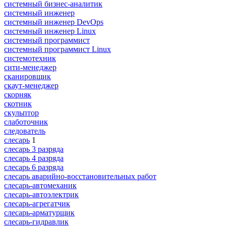
системный бизнес-аналитик
системный инженер
системный инженер DevOps
системный инженер Linux
системный программист
системный программист Linux
системотехник
сити-менеджер
сканировщик
скаут-менеджер
скорняк
скотник
скульптор
слаботочник
следователь
слесарь
1
слесарь 3 разряда
слесарь 4 разряда
слесарь 6 разряда
слесарь аварийно-восстановительных работ
слесарь-автомеханик
слесарь-автоэлектрик
слесарь-агрегатчик
слесарь-арматурщик
слесарь-гидравлик