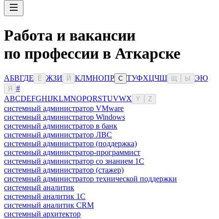
Работа и вакансии
по профессии в Аткарске
А
Б
В
Г
Д
Е
Ж
З
И
К
Л
М
Н
О
П
Р
Т
У
Ф
Х
Ц
Ч
Ш
Э
Ю
Ё
Й
С
Щ
Ы
#
Я
A
B
C
D
E
F
G
H
I
J
K
L
M
N
O
P
Q
R
S
T
U
V
W
X
Y
Z
системный администратор VMware
системный администратор Windows
системный администратор в банк
системный администратор ЛВС
системный администратор (поддержка)
системный администратор-программист
системный администратор со знанием 1С
системный администратор (стажер)
системный администратор технической поддержки
системный аналитик
системный аналитик 1С
системный аналитик CRM
системный архитектор