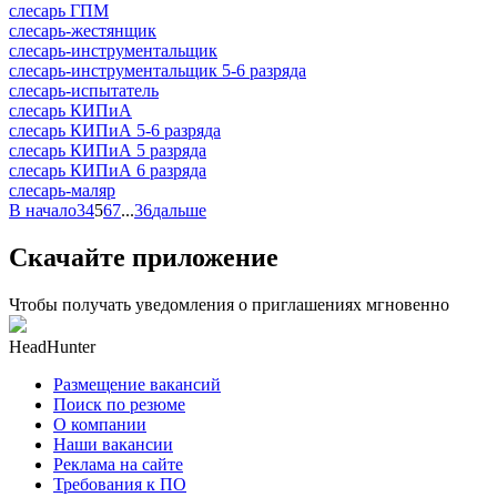
слесарь ГПМ
слесарь-жестянщик
слесарь-инструментальщик
слесарь-инструментальщик 5-6 разряда
слесарь-испытатель
слесарь КИПиА
слесарь КИПиА 5-6 разряда
слесарь КИПиА 5 разряда
слесарь КИПиА 6 разряда
слесарь-маляр
В начало
3
4
5
6
7
...
36
дальше
Скачайте приложение
Чтобы получать уведомления о приглашениях мгновенно
HeadHunter
Размещение вакансий
Поиск по резюме
О компании
Наши вакансии
Реклама на сайте
Требования к ПО