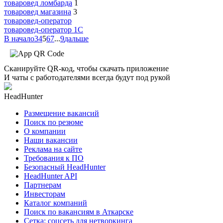
товаровед ломбарда
1
товаровед магазина
3
товаровед-оператор
товаровед-оператор 1С
В начало
3
4
5
6
7
...
9
дальше
Сканируйте QR-код, чтобы скачать приложение
И чаты с работодателями всегда будут под рукой
HeadHunter
Размещение вакансий
Поиск по резюме
О компании
Наши вакансии
Реклама на сайте
Требования к ПО
Безопасный HeadHunter
HeadHunter API
Партнерам
Инвесторам
Каталог компаний
Поиск по вакансиям в Аткарске
Сетка: соцсеть для нетворкинга