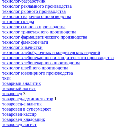
технолог-разработчик
технолог рекламного производства
технолог рыбного производства
технолог сварочного производства
технолог склада
технолог сырного производства
технолог трикотажного производства
технолог фармацевтического производства
технолог флексопечати
технолог химчистки
технолог хлебобулочных и кондитерских изделий
технолог хлебопекарного и кондитерского производства
технолог хлебопекарного производства
технолог швейного производства
технолог ювелирного производства
ткач
товарный аналитик
товарный логист
товаровед
3
товаровед-администратор
1
товаровед-аналитик
товаровед в супермаркет
товаровед-кассир
товаровед-кладовщик
товаровед-логист