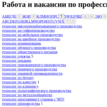
Работа и вакансии по професс
А
Б
В
Г
Д
Е
Ж
З
И
К
Л
М
Н
О
П
Р
С
У
Ф
Х
Ц
Ч
Ш
Э
Ю
Ё
Й
Т
Щ
Ы
Я
A
B
C
D
E
F
G
H
I
J
K
L
M
N
O
P
Q
R
S
T
U
V
W
X
Y
Z
технолог мясоперерабатывающего производства
технолог на гофропроизводство
технолог на мебельное производство
технолог на швейное производство
технолог-нормировщик
технолог обувного производства
технолог общественного питания
технолог одежды
5
технолог пекарни
технолог пивоваренного производства
технолог пищевого производства
технолог пищевой промышленности
технолог по бетону
технолог по качеству
1
технолог по клинингу
технолог полиграфического производства
технолог по металлообработке
технолог-программист станков с ЧПУ
технолог производства
1