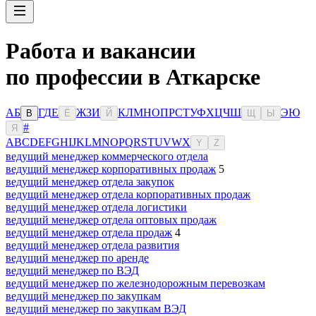
Работа и вакансии
по профессии в Аткарске
А
Б
Г
Д
Е
Ж
З
И
К
Л
М
Н
О
П
Р
С
Т
У
Ф
Х
Ц
Ч
Ш
Э
Ю
В
Ё
Й
Щ
Ы
#
Я
A
B
C
D
E
F
G
H
I
J
K
L
M
N
O
P
Q
R
S
T
U
V
W
X
Y
Z
ведущий менеджер коммерческого отдела
ведущий менеджер корпоративных продаж
5
ведущий менеджер отдела закупок
ведущий менеджер отдела корпоративных продаж
ведущий менеджер отдела логистики
ведущий менеджер отдела оптовых продаж
ведущий менеджер отдела продаж
4
ведущий менеджер отдела развития
ведущий менеджер по аренде
ведущий менеджер по ВЭД
ведущий менеджер по железнодорожным перевозкам
ведущий менеджер по закупкам
ведущий менеджер по закупкам ВЭД