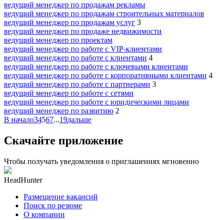
ведущий менеджер по продажам рекламы
ведущий менеджер по продажам строительных материалов
ведущий менеджер по продажам услуг
3
ведущий менеджер по продаже недвижимости
ведущий менеджер по проектам
ведущий менеджер по работе с VIP-клиентами
ведущий менеджер по работе с клиентами
4
ведущий менеджер по работе с ключевыми клиентами
ведущий менеджер по работе с корпоративными клиентами
4
ведущий менеджер по работе с партнерами
3
ведущий менеджер по работе с сетями
ведущий менеджер по работе с юридическими лицами
ведущий менеджер по развитию
2
В начало
3
4
5
6
7
...
19
дальше
Скачайте приложение
Чтобы получать уведомления о приглашениях мгновенно
HeadHunter
Размещение вакансий
Поиск по резюме
О компании