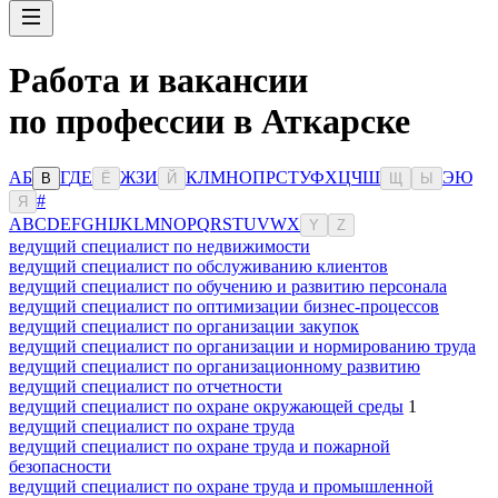
Работа и вакансии
по профессии в Аткарске
А
Б
Г
Д
Е
Ж
З
И
К
Л
М
Н
О
П
Р
С
Т
У
Ф
Х
Ц
Ч
Ш
Э
Ю
В
Ё
Й
Щ
Ы
#
Я
A
B
C
D
E
F
G
H
I
J
K
L
M
N
O
P
Q
R
S
T
U
V
W
X
Y
Z
ведущий специалист по недвижимости
ведущий специалист по обслуживанию клиентов
ведущий специалист по обучению и развитию персонала
ведущий специалист по оптимизации бизнес-процессов
ведущий специалист по организации закупок
ведущий специалист по организации и нормированию труда
ведущий специалист по организационному развитию
ведущий специалист по отчетности
ведущий специалист по охране окружающей среды
1
ведущий специалист по охране труда
ведущий специалист по охране труда и пожарной
безопасности
ведущий специалист по охране труда и промышленной