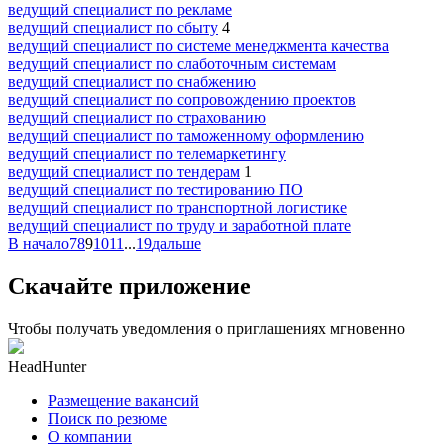
ведущий специалист по рекламе
ведущий специалист по сбыту
4
ведущий специалист по системе менеджмента качества
ведущий специалист по слаботочным системам
ведущий специалист по снабжению
ведущий специалист по сопровождению проектов
ведущий специалист по страхованию
ведущий специалист по таможенному оформлению
ведущий специалист по телемаркетингу
ведущий специалист по тендерам
1
ведущий специалист по тестированию ПО
ведущий специалист по транспортной логистике
ведущий специалист по труду и заработной плате
В начало
7
8
9
10
11
...
19
дальше
Скачайте приложение
Чтобы получать уведомления о приглашениях мгновенно
HeadHunter
Размещение вакансий
Поиск по резюме
О компании