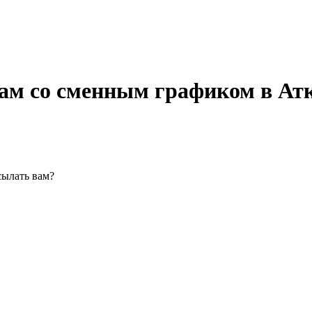
гам со сменным графиком в Ат
сылать вам?