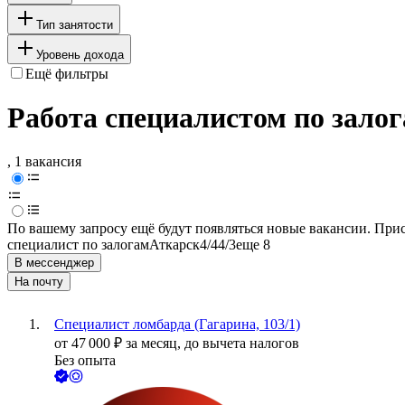
Тип занятости
Уровень дохода
Ещё фильтры
Работа специалистом по зало
, 1 вакансия
По вашему запросу ещё будут появляться новые вакансии. При
специалист по залогам
Аткарск
4/4
4/3
еще 8
В мессенджер
На почту
Специалист ломбарда (Гагарина, 103/1)
от
47 000
₽
за месяц,
до вычета налогов
Без опыта