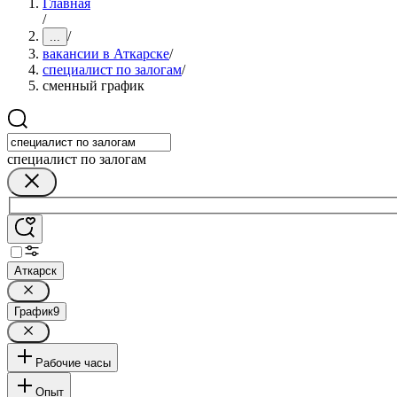
Главная
/
/
...
вакансии в Аткарске
/
специалист по залогам
/
сменный график
специалист по залогам
Аткарск
График
9
Рабочие часы
Опыт