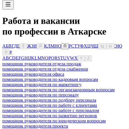
Работа и вакансии
по профессии в Аткарске
А
Б
В
Г
Д
Е
Ж
З
И
К
Л
М
Н
О
Р
С
Т
У
Ф
Х
Ц
Ч
Ш
Э
Ю
Ё
Й
П
Щ
Ы
#
Я
A
B
C
D
E
F
G
H
I
J
K
L
M
N
O
P
Q
R
S
T
U
V
W
X
Y
Z
помощник руководителя отдела продаж
помощник руководителя отдела снабжения
помощник руководителя офиса
помощник руководителя по кадровым вопросам
помощник руководителя по маркетингу
помощник руководителя по организационным вопросам
помощник руководителя по персоналу
помощник руководителя по подбору персонала
помощник руководителя по работе с клиентами
помощник руководителя по работе с персоналом
помощник руководителя по развитию регионов
помощник руководителя по юридическим вопросам
помощник руководителя проекта