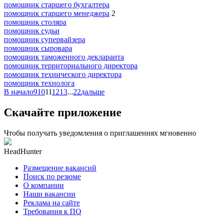
помощник старшего бухгалтера
помощник старшего менеджера
2
помощник столяра
помощник судьи
помощник супервайзера
помощник сыровара
помощник таможенного декларанта
помощник территориального директора
помощник технического директора
помощник технолога
В начало
9
10
11
12
13
...
22
дальше
Скачайте приложение
Чтобы получать уведомления о приглашениях мгновенно
HeadHunter
Размещение вакансий
Поиск по резюме
О компании
Наши вакансии
Реклама на сайте
Требования к ПО