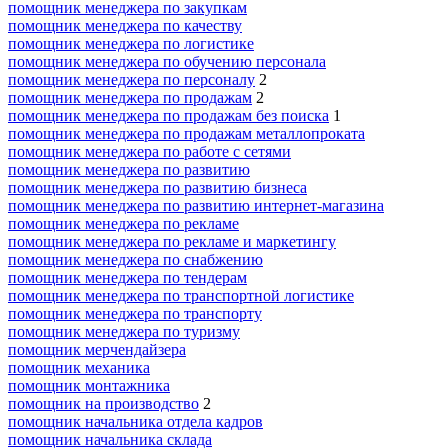
помощник менеджера по закупкам
помощник менеджера по качеству
помощник менеджера по логистике
помощник менеджера по обучению персонала
помощник менеджера по персоналу
2
помощник менеджера по продажам
2
помощник менеджера по продажам без поиска
1
помощник менеджера по продажам металлопроката
помощник менеджера по работе с сетями
помощник менеджера по развитию
помощник менеджера по развитию бизнеса
помощник менеджера по развитию интернет-магазина
помощник менеджера по рекламе
помощник менеджера по рекламе и маркетингу
помощник менеджера по снабжению
помощник менеджера по тендерам
помощник менеджера по транспортной логистике
помощник менеджера по транспорту
помощник менеджера по туризму
помощник мерчендайзера
помощник механика
помощник монтажника
помощник на производство
2
помощник начальника отдела кадров
помощник начальника склада