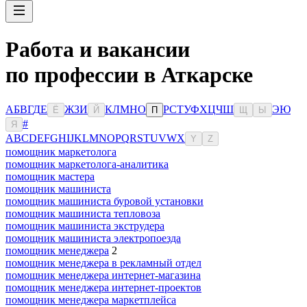
Работа и вакансии
по профессии в Аткарске
А
Б
В
Г
Д
Е
Ж
З
И
К
Л
М
Н
О
Р
С
Т
У
Ф
Х
Ц
Ч
Ш
Э
Ю
Ё
Й
П
Щ
Ы
#
Я
A
B
C
D
E
F
G
H
I
J
K
L
M
N
O
P
Q
R
S
T
U
V
W
X
Y
Z
помощник маркетолога
помощник маркетолога-аналитика
помощник мастера
помощник машиниста
помощник машиниста буровой установки
помощник машиниста тепловоза
помощник машиниста экструдера
помощник машиниста электропоезда
помощник менеджера
2
помощник менеджера в рекламный отдел
помощник менеджера интернет-магазина
помощник менеджера интернет-проектов
помощник менеджера маркетплейса