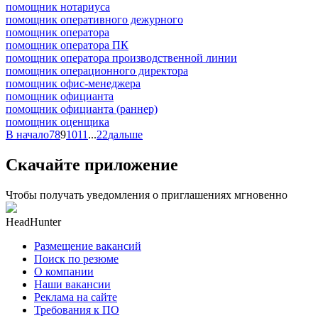
помощник нотариуса
помощник оперативного дежурного
помощник оператора
помощник оператора ПК
помощник оператора производственной линии
помощник операционного директора
помощник офис-менеджера
помощник официанта
помощник официанта (раннер)
помощник оценщика
В начало
7
8
9
10
11
...
22
дальше
Скачайте приложение
Чтобы получать уведомления о приглашениях мгновенно
HeadHunter
Размещение вакансий
Поиск по резюме
О компании
Наши вакансии
Реклама на сайте
Требования к ПО